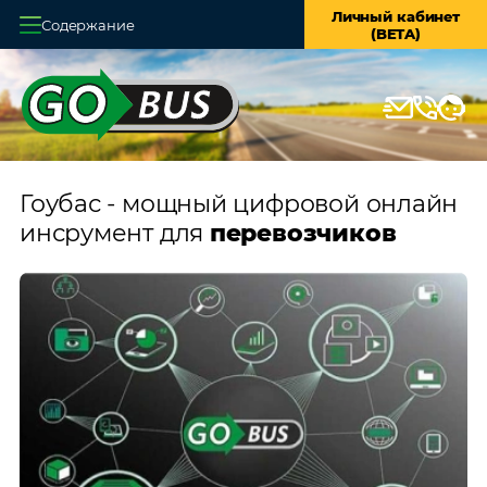
Личный кабинет
Содержание
(BETA)
Главная
О системе
Кассы
Гоубас - мощный цифровой онлайн
Оплата и доставка
инсрумент для
перевозчиков
Возврат билетов
Заказ автобуса
Контакты