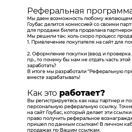
Реферальная программ
Мы даем возможность любому желающему 
Гоубас делится комиссией со своими парт
для продажи билета проделана партнеро
Мы решили так: коль скоро процесс прода
1. Привлечение покупателя на сайт для п
2. Оформление покупки (ввод и проверка 
пр., то почему бы нам не отдать часть это
заработать?
В итоге мы разработали "Реферальную про
вместе зарабатывать!
Как это
работает?
Вы регистрируетесь как наш партнер и п
персональную реферальную ссылку. Точн
на сайт Гоубас, который делает эти ссы
право получить реферальное вознагражде
пришел по данным ссылкам! В личном каб
продажах по Вашим ссылкам.