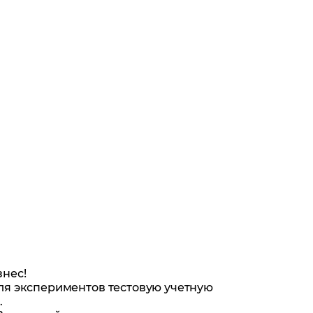
знес!
ля экспериментов тестовую учетную
.