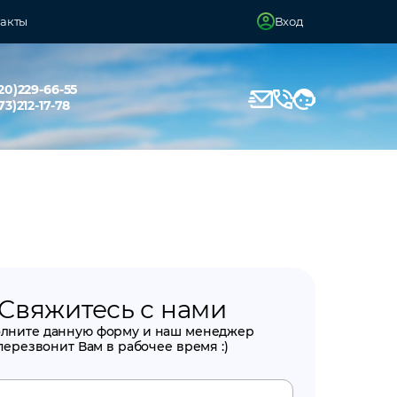
акты
Вход
20)229-66-55
73)212-17-78
Свяжитесь с нами
олните данную форму и наш менеджер
перезвонит Вам в рабочее время :)