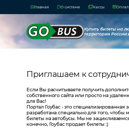
Главная
О системе
Кассы
Оплата
Купить билеты на л
территории России 
Приглашаем к сотрудни
Если Вы расчитываете получить дополнит
собственного сайта или просто на удале
для Вас!
Портал Гоубас - это специализированная 
разработана специально для того, чтобы
билеты на автобусы. Мы не зацикливаемся н
конечно, Гоубас продает билеты :)