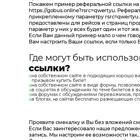
Покажем пример реферальной ссылки на г
https://gobus.online?rsrc=qwertyu. Рефера
прикрепленному параметру rsrc=qwertyu.
предоставлены для рейсов и страниц пр
параметр у них у всех будет один и тот же.
Если Вам данный пример мало о чем говор
Вам настроить Ваши ссылки, если только Вы
Где могут быть использ
ссылки?
на собственном сайте в подходящих хорошо в
призывом купить билет
на собственном сайте в виде формы, позволяю
в соцсетях в обсуждениях по теме билетов в в
на форумах с обсуждениями перевозчиков, про
в блогах, на сайтах бесплатно размещающих стать
Проявите смекалку и Вы без вложений см
Если Вас заинтересовало наше предложен
запись. Мы настроим ее возможности так,