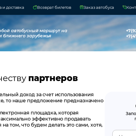
 и доставка
Возврат билетов
Заказ автобуса
Конт
юбой автобусный маршрут на
+7(9
и ближнего зарубежья
+7(4
честву
партнеров
ельный доход за счет использования
нке, то наше предложение предназначено
электронная площадка, которая
Зап
 максимально эффективно продавать
а том, что будем делать это сами, хотя,