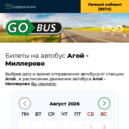
Личный кабинет
Содержание
(BETA)
Главная
О системе
Кассы
Билеты на автобус
Агой -
Оплата и доставка
Миллерово
Возврат билетов
Выбрав дату и время отправления автобуса от станции
Агой
, в расписании движения автобуса
Агой -
Заказ автобуса
Миллерово
Вы увидите:
время отправления
Контакты
время прибытия
Август 2026
время в пути
цену билета
ПН
ВТ
СР
ЧТ
ПТ
СБ
ВС
билеты в обратном направлении:
Миллерово - Агой
остановки автобуса вблизи станции
Агой
1
2