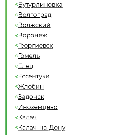
Бутурлиновка
Волгоград
Волжский
Воронеж
Георгиевск
Гомель
Елец
Ессентуки
Жлобин
Задонск
Иноземцево
Калач
Калач-на-Дону