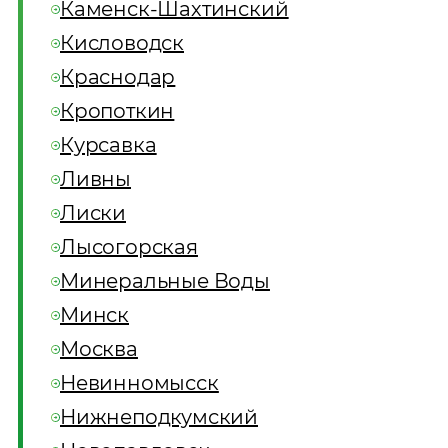
Каменск-Шахтинский
Кисловодск
Краснодар
Кропоткин
Курсавка
Ливны
Лиски
Лысогорская
Минеральные Воды
Минск
Москва
Невинномысск
Нижнеподкумский