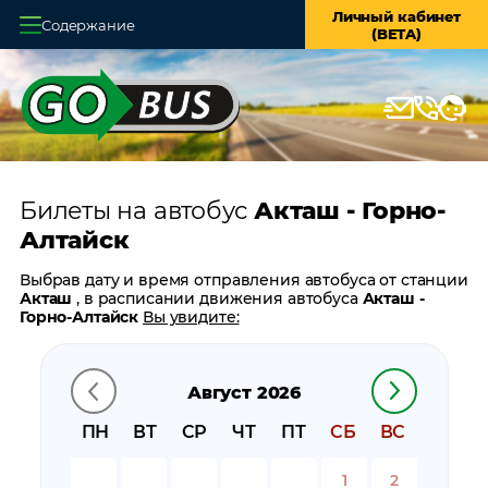
Личный кабинет
Содержание
(BETA)
Главная
О системе
Кассы
Билеты на автобус
Акташ - Горно-
Оплата и доставка
Алтайск
Возврат билетов
Выбрав дату и время отправления автобуса от станции
Акташ
, в расписании движения автобуса
Акташ -
Заказ автобуса
Горно-Алтайск
Вы увидите:
время отправления
Контакты
время прибытия
Август 2026
время в пути
цену билета
ПН
ВТ
СР
ЧТ
ПТ
СБ
ВС
билеты в обратном направлении:
Горно-Алтайск -
Акташ
1
2