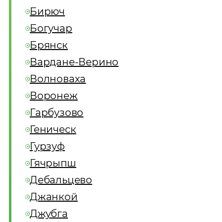
Бирюч
Богучар
Брянск
Вардане-Верино
Волноваха
Воронеж
Гарбузово
Геническ
Гурзуф
Гячрыпш
Дебальцево
Джанкой
Джубга