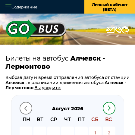
Личный кабинет
Содержание
(BETA)
Главная
О системе
Кассы
Билеты на автобус
Алчевск -
Оплата и доставка
Лермонтово
Возврат билетов
Выбрав дату и время отправления автобуса от станции
Алчевск
, в расписании движения автобуса
Алчевск -
Заказ автобуса
Лермонтово
Вы увидите:
время отправления
Контакты
время прибытия
Август 2026
время в пути
цену билета
ПН
ВТ
СР
ЧТ
ПТ
СБ
ВС
билеты в обратном направлении:
Лермонтово -
Алчевск
1
2