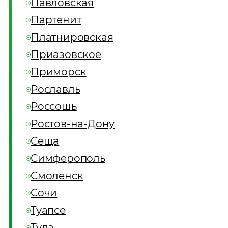
Павловская
Партенит
Платнировская
Приазовское
Приморск
Рославль
Россошь
Ростов-на-Дону
Сеща
Симферополь
Смоленск
Сочи
Туапсе
Тула