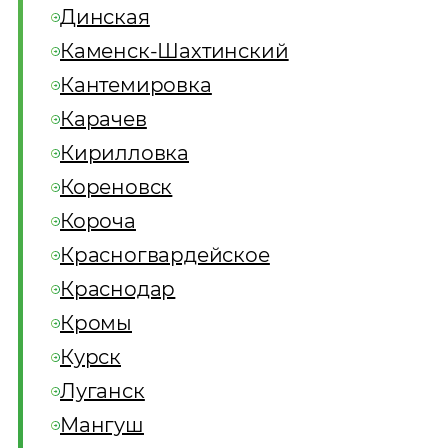
Динская
Каменск-Шахтинский
Кантемировка
Карачев
Кирилловка
Кореновск
Короча
Красногвардейское
Краснодар
Кромы
Курск
Луганск
Мангуш