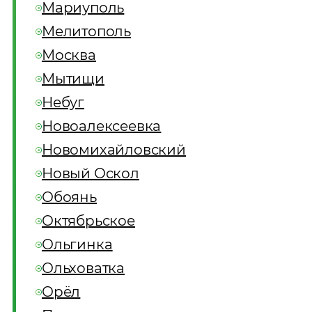
Мариуполь
Мелитополь
Москва
Мытищи
Небуг
Новоалексеевка
Новомихайловский
Новый Оскол
Обоянь
Октябрьское
Ольгинка
Ольховатка
Орёл