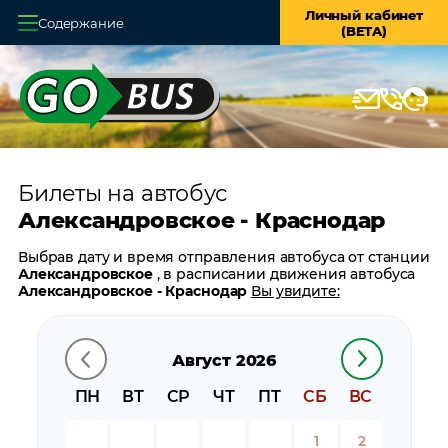
Личный кабинет
Содержание
(BETA)
Главная
О системе
Кассы
Билеты на автобус
Оплата и доставка
Александровское - Краснодар
Возврат билетов
Выбрав дату и время отправления автобуса от станции
Александровское
, в расписании движения автобуса
Заказ автобуса
Александровское - Краснодар
Вы увидите:
время отправления
Контакты
время прибытия
Август 2026
время в пути
цену билета
ПН
ВТ
СР
ЧТ
ПТ
СБ
ВС
билеты в обратном направлении:
Краснодар -
Александровское
1
2