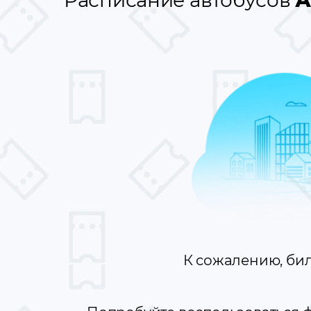
Расписание автобусов
А
К сожалению, би