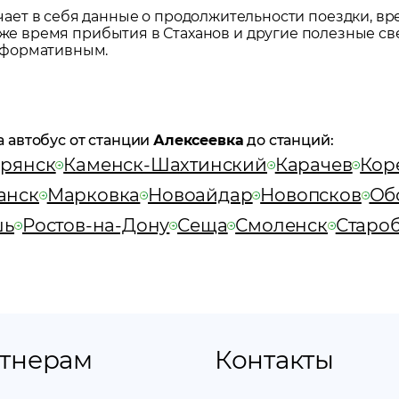
ет в себя данные о продолжительности поездки, вр
акже время прибытия в
Стаханов
и другие полезные св
нформативным.
а автобус от станции
Алексеевка
до станций:
рянск
Каменск-Шахтинский
Карачев
Кор
анск
Марковка
Новоайдар
Новопсков
Об
шь
Ростов-на-Дону
Сеща
Смоленск
Старо
тнерам
Контакты