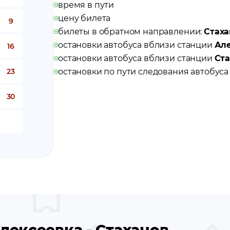
время в пути
цену билета
9
билеты в обратном направлении:
Стаха
остановки автобуса вблизи станции
Але
16
остановки автобуса вблизи станции
Ста
23
остановки по пути следования автобус
30