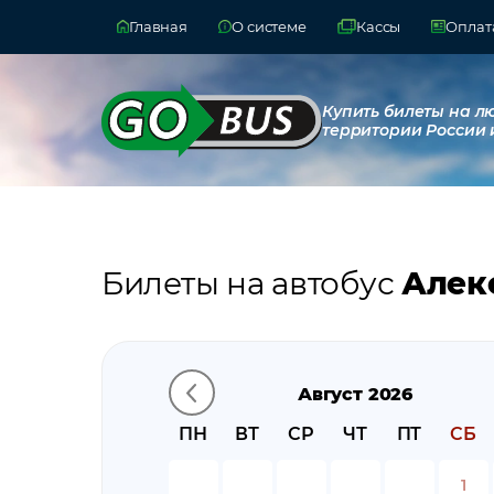
Главная
О системе
Кассы
Оплата
Купить билеты на л
территории России 
Билеты на автобус
Алекс
Август 2026
ПН
ВТ
СР
ЧТ
ПТ
СБ
1