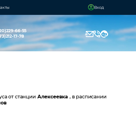
акты
Вход
20)229-66-55
73)212-17-78
уса от станции
Алексеевка
, в расписании
нов