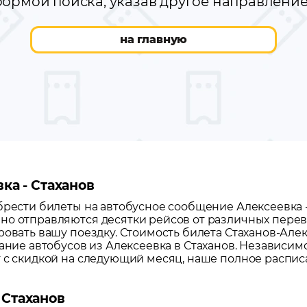
ормой поиска, указав другое направлени
на главную
ка - Стаханов
обрести билеты на автобусное сообщение
Алексеевка
но отправляются десятки рейсов от различных перево
ровать вашу поездку.
Стоимость билета Стаханов-Алексе
сание автобусов из
Алексеевка
в
Стаханов
. Независимо
т с скидкой на следующий месяц, наше полное распи
 Стаханов