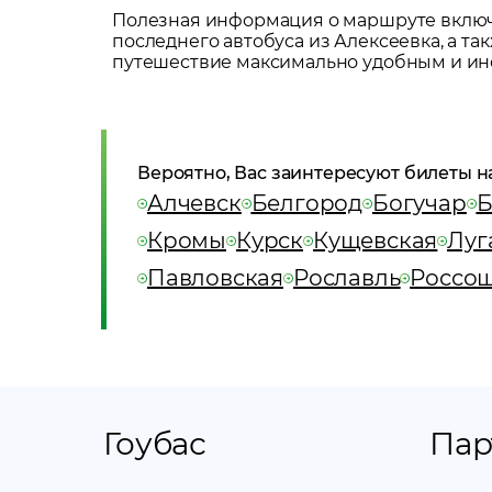
Полезная информация о маршруте включа
последнего автобуса из
Алексеевка
, а т
путешествие максимально удобным и и
Вероятно, Вас заинтересуют билеты н
Алчевск
Белгород
Богучар
Б
Кромы
Курск
Кущевская
Луг
Павловская
Рославль
Россо
Гоубас
Пар