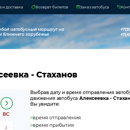
 и доставка
Возврат билетов
Заказ автобуса
Конт
юбой автобусный маршрут на
+7(9
и ближнего зарубежья
+7(4
еевка - Стаханов
Выбрав дату и время отправления автоб
движения автобуса
Алексеевка - Стаха
Вы увидите:
ВС
время отправления
время прибытия
2