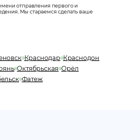
емени отправления первого и
едения. Мы стараемся сделать ваше
еновск
Краснодар
Краснодон
оянь
Октябрьская
Орёл
бельск
Фатеж