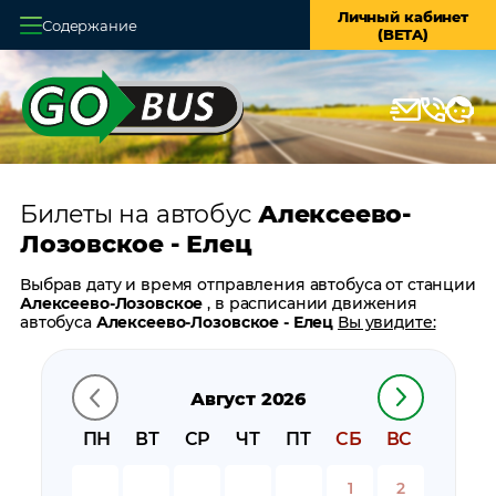
Личный кабинет
Содержание
(BETA)
Главная
О системе
Кассы
Билеты на автобус
Алексеево-
Оплата и доставка
Лозовское - Елец
Возврат билетов
Выбрав дату и время отправления автобуса от станции
Алексеево-Лозовское
, в расписании движения
Заказ автобуса
автобуса
Алексеево-Лозовское - Елец
Вы увидите:
время отправления
Контакты
время прибытия
Август 2026
время в пути
цену билета
ПН
ВТ
СР
ЧТ
ПТ
СБ
ВС
билеты в обратном направлении:
Елец - Алексеево-
Лозовское
1
2