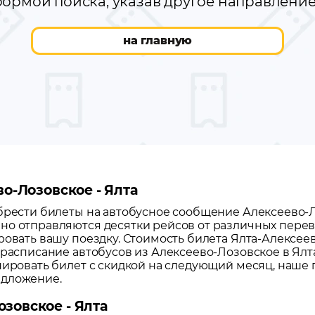
ормой поиска, указав другое направлени
на главную
во-Лозовское - Ялта
обрести билеты на автобусное сообщение
Алексеево-
но отправляются десятки рейсов от различных перево
ровать вашу поездку.
Стоимость билета Ялта-Алексеево
 расписание автобусов из
Алексеево-Лозовское
в
Ялт
нировать билет с скидкой на следующий месяц, наше
едложение.
зовское - Ялта