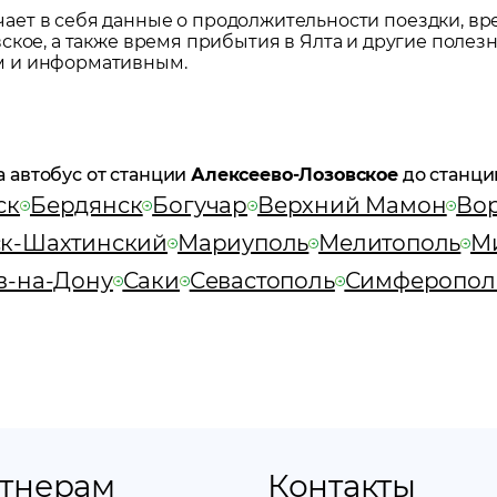
ет в себя данные о продолжительности поездки, вр
вское
, а также время прибытия в
Ялта
и другие полезн
м и информативным.
а автобус от станции
Алексеево-Лозовское
до станци
ск
Бердянск
Богучар
Верхний Мамон
Во
к-Шахтинский
Мариуполь
Мелитополь
М
в-на-Дону
Саки
Севастополь
Симферопол
тнерам
Контакты