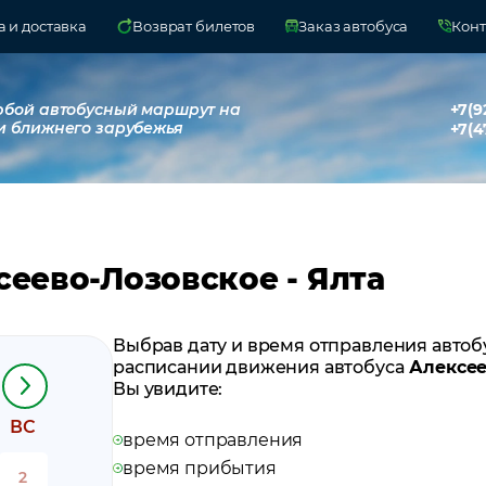
 и доставка
Возврат билетов
Заказ автобуса
Конт
юбой автобусный маршрут на
+7(9
и ближнего зарубежья
+7(4
сеево-Лозовское - Ялта
Выбрав дату и время отправления автоб
расписании движения автобуса
Алексее
Вы увидите:
ВС
время отправления
время прибытия
2