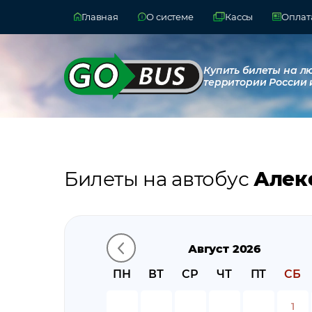
Главная
О системе
Кассы
Оплата
Купить билеты на л
территории России 
Билеты на автобус
Алек
Август 2026
ПН
ВТ
СР
ЧТ
ПТ
СБ
1