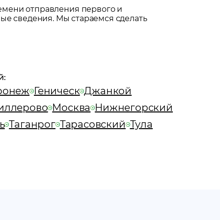
емени отправления первого и
ые сведения. Мы стараемся сделать
й:
ронеж
Геническ
Джанкой
иллерово
Москва
Нижнегорский
ь
Таганрог
Тарасовский
Тула