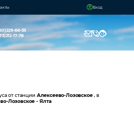
акты
Вход
20)229-66-55
73)212-17-78
уса от станции
Алексеево-Лозовское
, в
во-Лозовское - Ялта