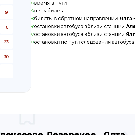
время в пути
цену билета
9
билеты в обратном направлении:
Ялта 
остановки автобуса вблизи станции
Але
16
остановки автобуса вблизи станции
Ял
23
остановки по пути следования автобус
30