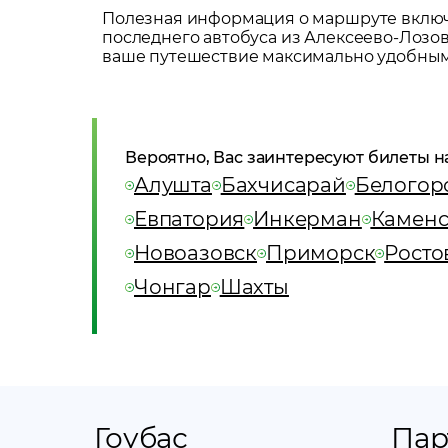
Полезная информация о маршруте включа
последнего автобуса из
Алексеево-Лозо
ваше путешествие максимально удобны
Вероятно, Вас заинтересуют билеты н
Алушта
Бахчисарай
Белогор
Евпатория
Инкерман
Каменс
Новоазовск
Приморск
Росто
Чонгар
Шахты
Гоубас
Пар