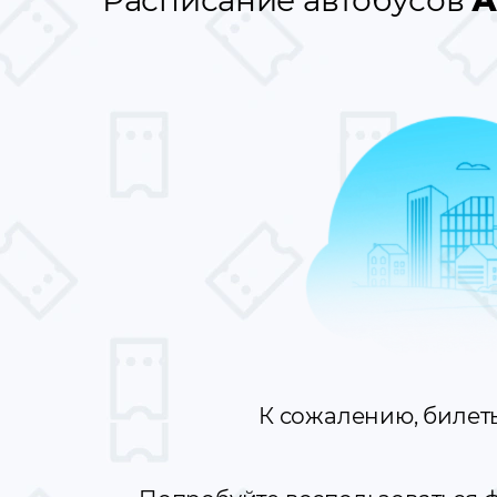
Расписание автобусов
А
К сожалению, билет