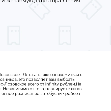
е и желаемую дату отправления
Лозовское
-
Ялта
, а также ознакомиться с
зчиков, это позволяет вам выбрать
-Лозовское всего от Infinity рублей.
На
а
. Независимо от того, планируете ли вы
 полное расписание автобусных рейсов