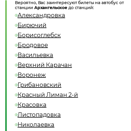
Вероятно, Вас заинтересуют билеты на автобус от
станции
Архангельское
до станций:
Александровка
Бирючий
Борисоглебск
Бродовое
Васильевка
Верхний Карачан
Воронеж
Грибановский
Красный Лиман 2-й
Красовка
Листопадовка
Николаевка