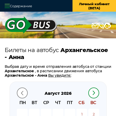
Личный кабинет
Содержание
(BETA)
Главная
О системе
Кассы
Билеты на автобус
Архангельское
Оплата и доставка
- Анна
Возврат билетов
Выбрав дату и время отправления автобуса от станции
Архангельское
, в расписании движения автобуса
Заказ автобуса
Архангельское - Анна
Вы увидите:
время отправления
Контакты
время прибытия
Август 2026
время в пути
цену билета
ПН
ВТ
СР
ЧТ
ПТ
СБ
ВС
билеты в обратном направлении:
Анна -
Архангельское
1
2