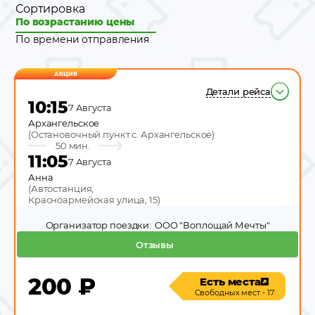
Сортировка
По возрастанию цены
По времени отправления
АКЦИЯ
Детали рейса
10:15
7 Августа
Архангельское
(
Остановочный пункт с. Архангельское
)
50 мин.
11:05
7 Августа
Анна
(
Автостанция,
Красноармейская улица, 15
)
Организатор поездки:
ООО "Воплощай Мечты"
Отзывы
200
₽
Есть места
Свободных мест - 17