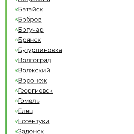
Батайск
Бобров
Богучар
Брянск
Бутурлиновка
Волгоград
Волжский
Воронеж
Георгиевск
Гомель
Елец
Ессентуки
Задонск