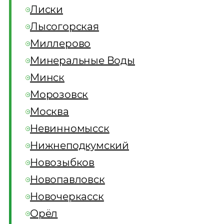
Лиски
Лысогорская
Миллерово
Минеральные Воды
Минск
Морозовск
Москва
Невинномысск
Нижнеподкумский
Новозыбков
Новопавловск
Новочеркасск
Орёл