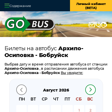
Личный кабинет
Содержание
(BETA)
Главная
О системе
Кассы
Билеты на автобус
Архипо-
Оплата и доставка
Осиповка - Бобруйск
Возврат билетов
Выбрав дату и время отправления автобуса от станции
Архипо-Осиповка
, в расписании движения автобуса
Заказ автобуса
Архипо-Осиповка - Бобруйск
Вы увидите:
время отправления
Контакты
время прибытия
Август 2026
время в пути
цену билета
ПН
ВТ
СР
ЧТ
ПТ
СБ
ВС
билеты в обратном направлении:
Бобруйск - Архипо-
Осиповка
1
2