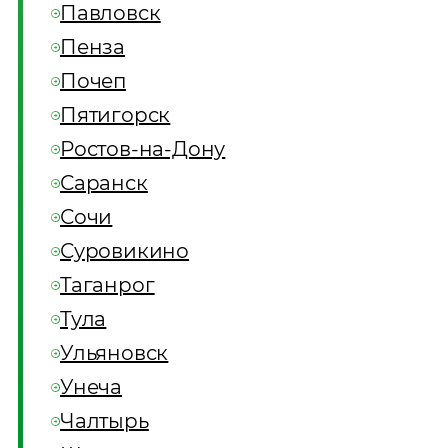
Павловск
Пенза
Почеп
Пятигорск
Ростов-на-Дону
Саранск
Сочи
Суровикино
Таганрог
Тула
Ульяновск
Унеча
Чалтырь