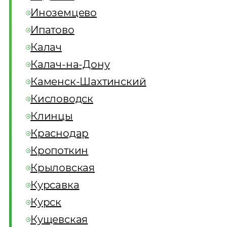
Иноземцево
Ипатово
Калач
Калач-на-Дону
Каменск-Шахтинский
Кисловодск
Клинцы
Краснодар
Кропоткин
Крыловская
Курсавка
Курск
Кущевская