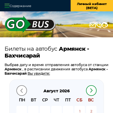
Личный кабинет
Содержание
(BETA)
Главная
О системе
Кассы
Билеты на автобус
Армянск -
Оплата и доставка
Бахчисарай
Возврат билетов
Выбрав дату и время отправления автобуса от станции
Армянск
, в расписании движения автобуса
Армянск -
Заказ автобуса
Бахчисарай
Вы увидите:
время отправления
Контакты
время прибытия
Август 2026
время в пути
цену билета
ПН
ВТ
СР
ЧТ
ПТ
СБ
ВС
билеты в обратном направлении:
Бахчисарай -
Армянск
1
2