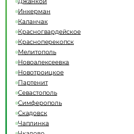
Джанкой
Инкерман
Каланчак
Красногвардейское
Красноперекопск
Мелитополь
Новоалексеевка
Новотроицкое
Партенит
Севастополь
Симферополь
Скадовск
Чаплинка
Чкалово