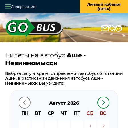
Личный кабинет
Содержание
(BETA)
Главная
О системе
Кассы
Билеты на автобус
Аше -
Оплата и доставка
Невинномысск
Возврат билетов
Выбрав дату и время отправления автобуса от станции
Аше
, в расписании движения автобуса
Аше -
Заказ автобуса
Невинномысск
Вы увидите:
время отправления
Контакты
время прибытия
Август 2026
время в пути
цену билета
ПН
ВТ
СР
ЧТ
ПТ
СБ
ВС
билеты в обратном направлении:
Невинномысск -
Аше
1
2