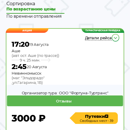
Сортировка
По возрастанию цены
По времени отправления
АКЦИЯ
ТУРИСТИЧЕСКАЯ ПОЕЗДКА
Детали рейса
17:20
19 Августа
Аше
(
авт. ост. Аше (по трассе)
)
9 ч. 25 мин.
2:45
20 Августа
Невинномысск
(
маг. "Эльдорадо"
,ул.Гагарина, 1Б
)
Организатор тура:
ООО "Фортуна-Туртранс"
Отзывы
3000
₽
Путевки
Свободных мест - 39