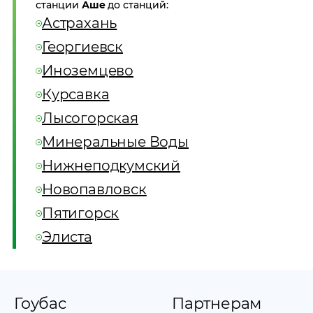
станции
Аше
до станций:
Астрахань
Георгиевск
Иноземцево
Курсавка
Лысогорская
Минеральные Воды
Нижнеподкумский
Новопавловск
Пятигорск
Элиста
Гоубас
Партнерам