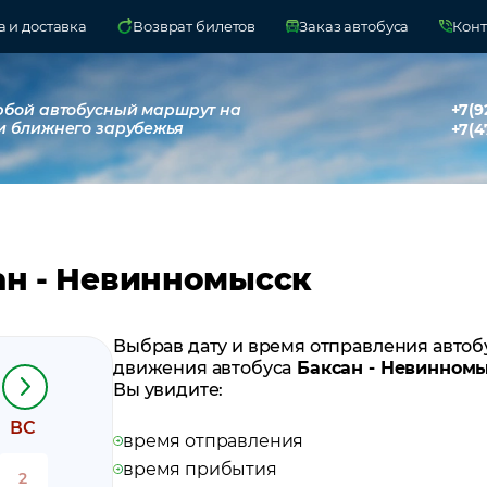
 и доставка
Возврат билетов
Заказ автобуса
Конт
юбой автобусный маршрут на
+7(9
и ближнего зарубежья
+7(4
ан - Невинномысск
Выбрав дату и время отправления автоб
движения автобуса
Баксан - Невинном
Вы увидите:
ВС
время отправления
время прибытия
2