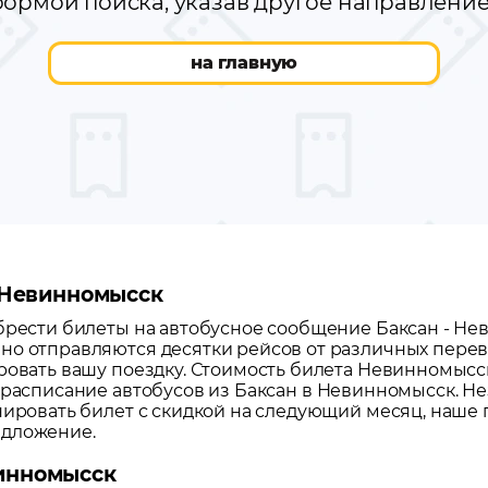
ормой поиска, указав другое направлени
на главную
- Невинномысск
обрести билеты на автобусное сообщение
Баксан
-
Не
но отправляются десятки рейсов от различных перево
ровать вашу поездку.
Стоимость билета Невинномысск-Б
 расписание автобусов из
Баксан
в
Невинномысск
. Н
нировать билет с скидкой на следующий месяц, наше
едложение.
винномысск