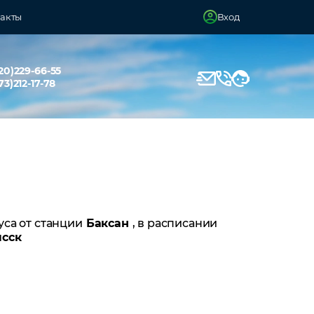
акты
Вход
20)229-66-55
73)212-17-78
уса от станции
Баксан
, в расписании
ысск