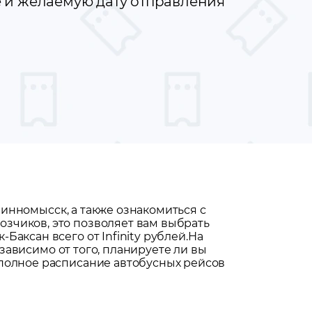
е и желаемую дату отправления
винномысск
, а также ознакомиться с
зчиков, это позволяет вам выбрать
аксан всего от Infinity рублей.
На
езависимо от того, планируете ли вы
 полное расписание автобусных рейсов