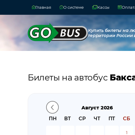
Главная
О системе
Кассы
Оплата
Купить билеты на л
территории России 
Билеты на автобус
Бакс
Август 2026
ПН
ВТ
СР
ЧТ
ПТ
СБ
1