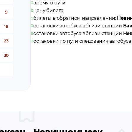
время в пути
цену билета
9
билеты в обратном направлении:
Невин
остановки автобуса вблизи станции
Ба
16
остановки автобуса вблизи станции
Не
23
остановки по пути следования автобус
30