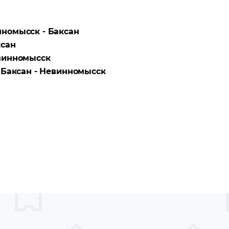
номысск - Баксан
ксан
винномысск
а
Баксан - Невинномысск