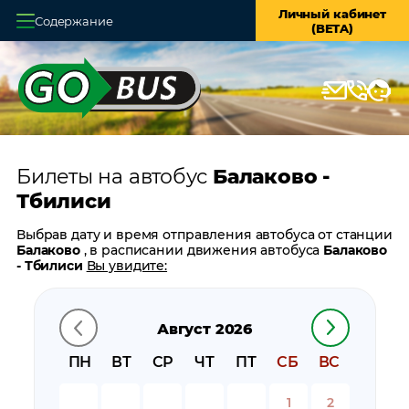
Личный кабинет
Содержание
(BETA)
Главная
О системе
Кассы
Билеты на автобус
Балаково -
Оплата и доставка
Тбилиси
Возврат билетов
Выбрав дату и время отправления автобуса от станции
Балаково
, в расписании движения автобуса
Балаково
Заказ автобуса
- Тбилиси
Вы увидите:
время отправления
Контакты
время прибытия
Август 2026
время в пути
цену билета
ПН
ВТ
СР
ЧТ
ПТ
СБ
ВС
билеты в обратном направлении:
Тбилиси - Балаково
остановки автобуса вблизи станции
Балаково
1
2