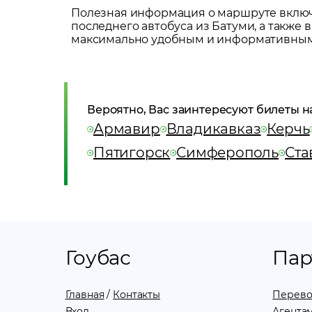
Полезная информация о маршруте включа
последнего автобуса из
Батуми
, а также
максимально удобным и информативным
Вероятно, Вас заинтересуют билеты н
Армавир
Владикавказ
Керчь
Пятигорск
Симферополь
Ста
Гоубас
Пар
Главная
/
Контакты
Перево
Вход
Агентам