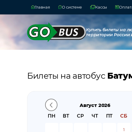
Главная
О системе
Кассы
Оплата
Купить билеты на л
территории России 
Билеты на автобус
Батум
Август 2026
ПН
ВТ
СР
ЧТ
ПТ
СБ
1