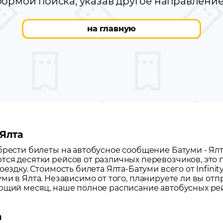
ормой поиска, указав другое направлени
на главную
 Ялта
обрести билеты на автобусное сообщение
Батуми
-
Ял
тся десятки рейсов от различных перевозчиков, это
оездку.
Стоимость билета Ялта-Батуми всего от Infinit
уми
в
Ялта
. Независимо от того, планируете ли вы отп
ующий месяц, наше полное расписание автобусных ре
а