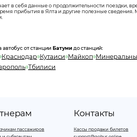
ет в себя данные о продолжительности поездки, вр
 время прибытия в
Ялта
и другие полезные сведения. 
.
а автобус от станции
Батуми
до станций:
Краснодар
Кутаиси
Майкоп
Минеральны
врополь
Тбилиси
тнерам
Контакты
зчикам пассажиров
Кассы продажи билетов
 и субагентам
support@gobus.online