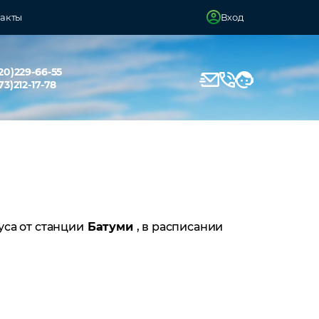
акты
Вход
20)229-66-55
73)212-17-78
уса от станции
Батуми
, в расписании