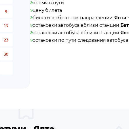
время в пути
цену билета
9
билеты в обратном направлении:
Ялта 
остановки автобуса вблизи станции
Ба
16
остановки автобуса вблизи станции
Ял
23
остановки по пути следования автобус
30