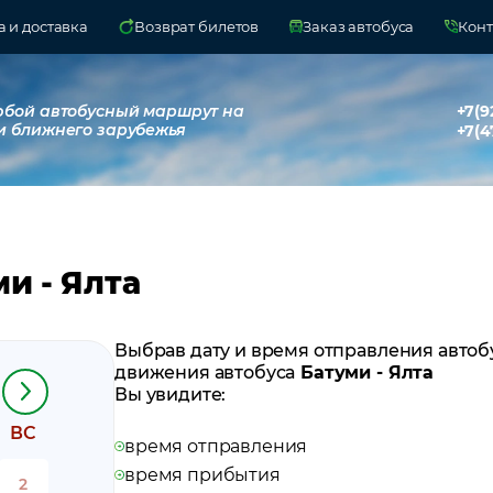
 и доставка
Возврат билетов
Заказ автобуса
Конт
юбой автобусный маршрут на
+7(9
и ближнего зарубежья
+7(4
и - Ялта
Выбрав дату и время отправления автоб
движения автобуса
Батуми - Ялта
Вы увидите:
ВС
время отправления
время прибытия
2