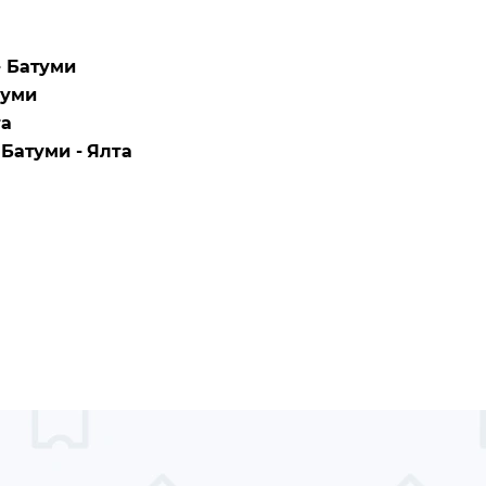
- Батуми
туми
та
а
Батуми - Ялта