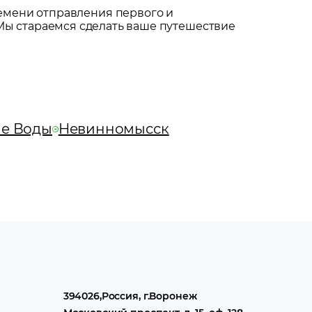
емени отправления первого и
Мы стараемся сделать ваше путешествие
е Воды
Невинномысск
394026
,
Россия
, г.
Воронеж