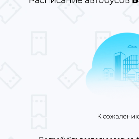
Расписание автобусов
Б
К сожалению