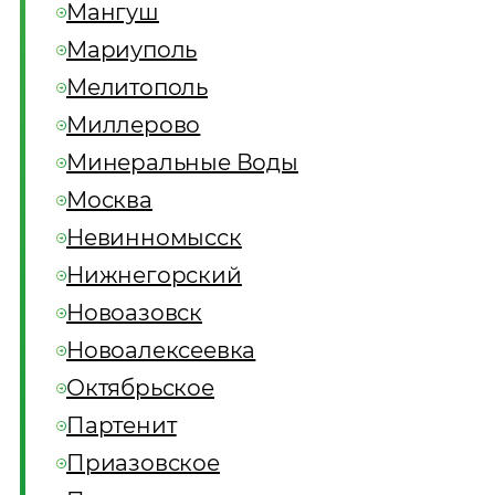
Мангуш
Мариуполь
Мелитополь
Миллерово
Минеральные Воды
Москва
Невинномысск
Нижнегорский
Новоазовск
Новоалексеевка
Октябрьское
Партенит
Приазовское