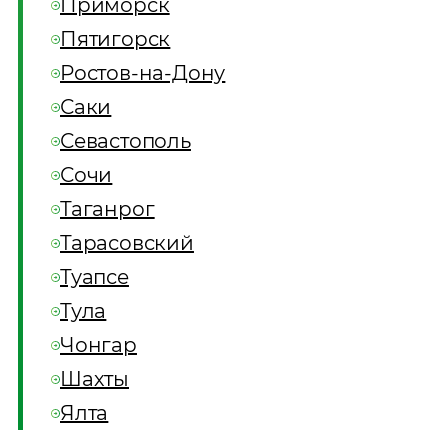
Приморск
Пятигорск
Ростов-на-Дону
Саки
Севастополь
Сочи
Таганрог
Тарасовский
Туапсе
Тула
Чонгар
Шахты
Ялта