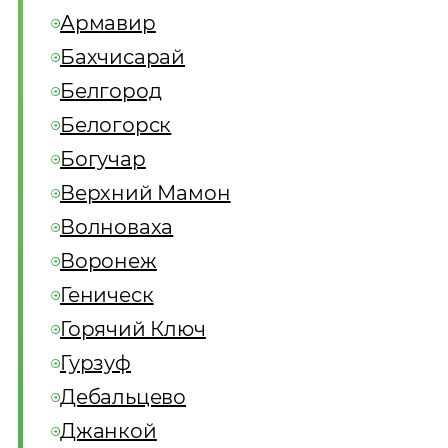
Армавир
Бахчисарай
Белгород
Белогорск
Богучар
Верхний Мамон
Волноваха
Воронеж
Геническ
Горячий Ключ
Гурзуф
Дебальцево
Джанкой