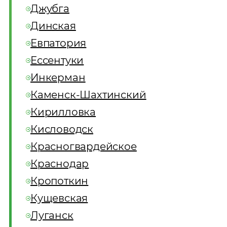
Джубга
Динская
Евпатория
Ессентуки
Инкерман
Каменск-Шахтинский
Кирилловка
Кисловодск
Красногвардейское
Краснодар
Кропоткин
Кущевская
Луганск