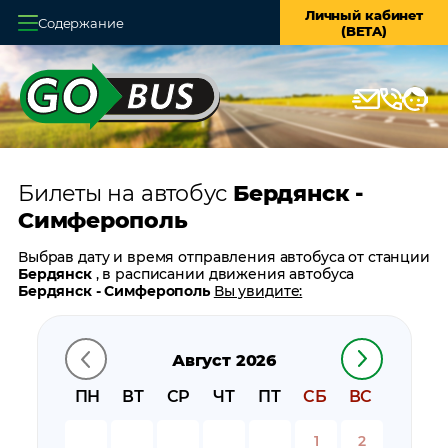
Личный кабинет
Содержание
(BETA)
Главная
О системе
Кассы
Билеты на автобус
Бердянск -
Оплата и доставка
Симферополь
Возврат билетов
Выбрав дату и время отправления автобуса от станции
Бердянск
, в расписании движения автобуса
Заказ автобуса
Бердянск - Симферополь
Вы увидите:
время отправления
Контакты
время прибытия
Август 2026
время в пути
цену билета
ПН
ВТ
СР
ЧТ
ПТ
СБ
ВС
билеты в обратном направлении:
Симферополь -
Бердянск
1
2