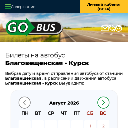
Личный кабинет
Содержание
(BETA)
Главная
О системе
Кассы
Билеты на автобус
Оплата и доставка
Благовещенская - Курск
Возврат билетов
Выбрав дату и время отправления автобуса от станции
Благовещенская
, в расписании движения автобуса
Заказ автобуса
Благовещенская - Курск
Вы увидите:
время отправления
Контакты
время прибытия
Август 2026
время в пути
цену билета
ПН
ВТ
СР
ЧТ
ПТ
СБ
ВС
билеты в обратном направлении:
Курск -
Благовещенская
1
2