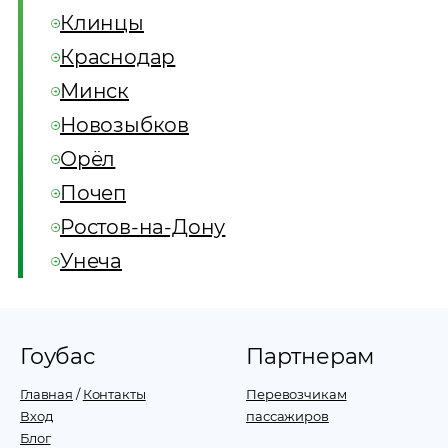
Клинцы
Краснодар
Минск
Новозыбков
Орёл
Почеп
Ростов-на-Дону
Унеча
Гоубас
Партнерам
Главная
/
Контакты
Перевозчикам
Вход
пассажиров
Блог