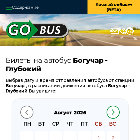
Личный кабинет
Содержание
(BETA)
Главная
О системе
Кассы
Билеты на автобус
Богучар -
Оплата и доставка
Глубокий
Возврат билетов
Выбрав дату и время отправления автобуса от станции
Богучар
, в расписании движения автобуса
Богучар -
Заказ автобуса
Глубокий
Вы увидите:
время отправления
Контакты
время прибытия
Август 2026
время в пути
цену билета
ПН
ВТ
СР
ЧТ
ПТ
СБ
ВС
билеты в обратном направлении:
Глубокий - Богучар
остановки автобуса вблизи станции
Богучар
1
2