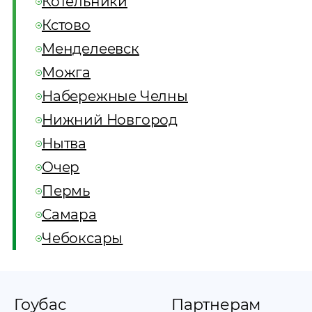
Котельники
Кстово
Менделеевск
Можга
Набережные Челны
Нижний Новгород
Нытва
Очер
Пермь
Самара
Чебоксары
Гоубас
Партнерам