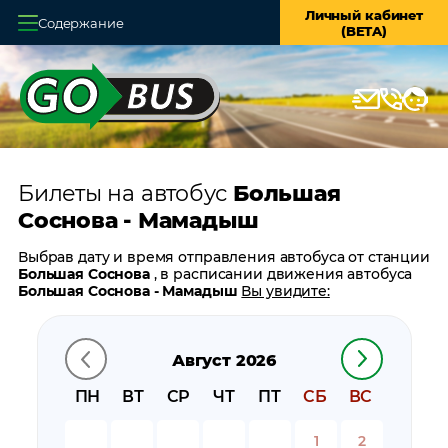
Личный кабинет
Содержание
(BETA)
Главная
О системе
Кассы
Билеты на автобус
Большая
Оплата и доставка
Соснова - Мамадыш
Возврат билетов
Выбрав дату и время отправления автобуса от станции
Большая Соснова
, в расписании движения автобуса
Заказ автобуса
Большая Соснова - Мамадыш
Вы увидите:
время отправления
Контакты
время прибытия
Август 2026
время в пути
цену билета
ПН
ВТ
СР
ЧТ
ПТ
СБ
ВС
билеты в обратном направлении:
Мамадыш -
Большая Соснова
1
2