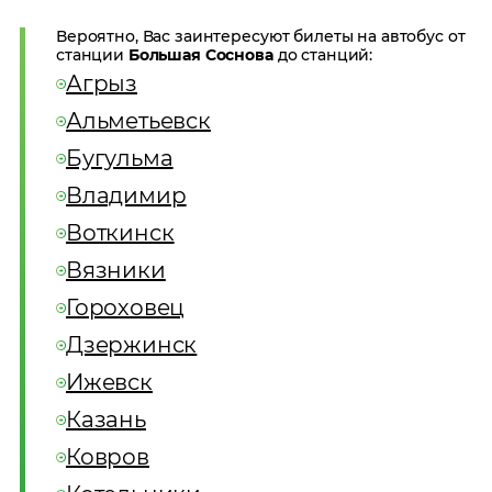
Вероятно, Вас заинтересуют билеты на автобус от
станции
Большая Соснова
до станций:
Агрыз
Альметьевск
Бугульма
Владимир
Воткинск
Вязники
Гороховец
Дзержинск
Ижевск
Казань
Ковров