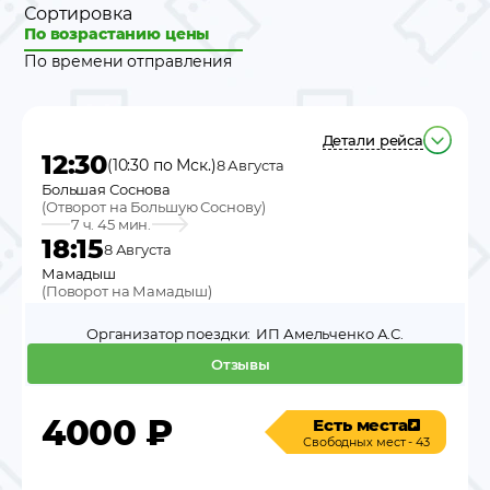
Сортировка
По возрастанию цены
По времени отправления
Детали рейса
12:30
(10:30 по Мск.)
8 Августа
Большая Соснова
(
Отворот на Большую Соснову
)
7 ч. 45 мин.
18:15
8 Августа
Мамадыш
(
Поворот на Мамадыш
)
Организатор поездки:
ИП Амельченко А.С.
Отзывы
4000
₽
Есть места
Свободных мест - 43