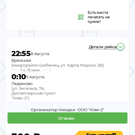
Есть места
печатать не
нужно!
Детали рейса
22:55
8 Августа
Брянская
(
микрорайон Шибенец, ул. Карла Маркса, 3В
)
1 ч. 15 мин.
0:10
9 Августа
Людиново
(
ул. Энгельса, 7А,
Диспетчерский пункт
"Клён-2"
)
Организатор поездки:
ООО "Клен 2"
Отзывы
Есть места