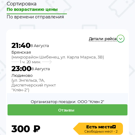
Сортировка
По возрастанию цены
По времени отправления
Детали рейса
21:40
8 Августа
Брянская
(
микрорайон Шибенец, ул. Карла Маркса, 3В
)
1 ч. 20 мин.
23:00
8 Августа
Людиново
(
ул. Энгельса, 7А,
Диспетчерский пункт
"Клён-2"
)
Организатор поездки:
ООО "Клен 2"
Отзывы
300
₽
Есть места
Свободных мест - 2