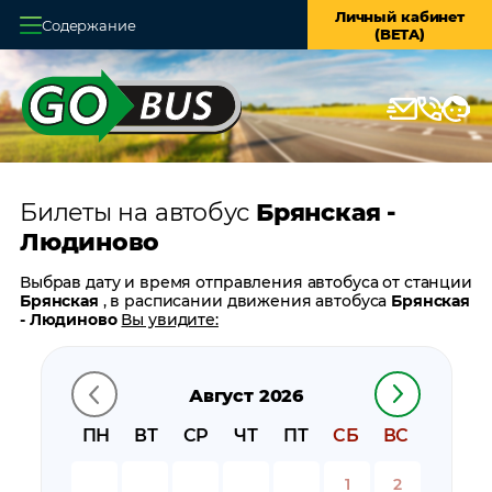
Личный кабинет
Содержание
(BETA)
Главная
О системе
Кассы
Билеты на автобус
Брянская -
Оплата и доставка
Людиново
Возврат билетов
Выбрав дату и время отправления автобуса от станции
Брянская
, в расписании движения автобуса
Брянская
Заказ автобуса
- Людиново
Вы увидите:
время отправления
Контакты
время прибытия
Август 2026
время в пути
цену билета
ПН
ВТ
СР
ЧТ
ПТ
СБ
ВС
билеты в обратном направлении:
Людиново -
Брянская
1
2