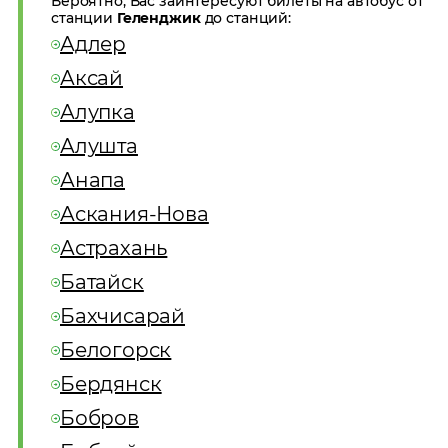
Вероятно, Вас заинтересуют билеты на автобус от
станции
Геленджик
до станций:
Адлер
Аксай
Алупка
Алушта
Анапа
Аскания-Нова
Астрахань
Батайск
Бахчисарай
Белогорск
Бердянск
Бобров