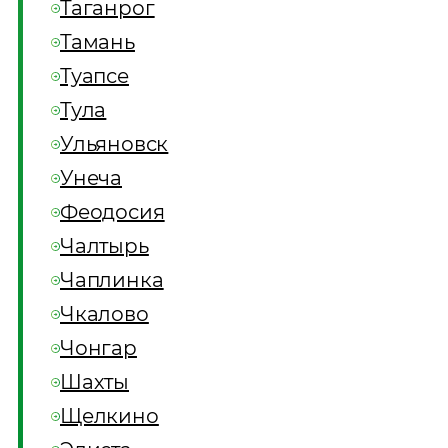
Таганрог
Тамань
Туапсе
Тула
Ульяновск
Унеча
Феодосия
Чалтырь
Чаплинка
Чкалово
Чонгар
Шахты
Щелкино