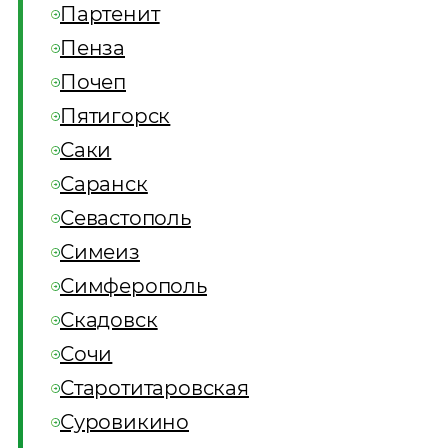
Партенит
Пенза
Почеп
Пятигорск
Саки
Саранск
Севастополь
Симеиз
Симферополь
Скадовск
Сочи
Старотитаровская
Суровикино