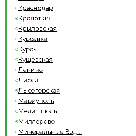
Краснодар
Кропоткин
Крыловская
Курсавка
Курск
Кущевская
Ленино
Лиски
Лысогорская
Мариуполь
Мелитополь
Миллерово
Минеральные Воды