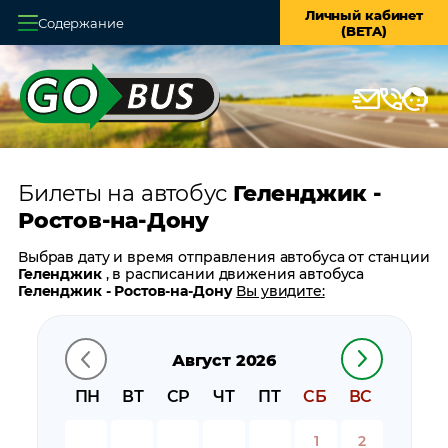
Личный кабинет
Содержание
(BETA)
Главная
О системе
Кассы
Билеты на автобус
Геленджик -
Оплата и доставка
Ростов-на-Дону
Возврат билетов
Выбрав дату и время отправления автобуса от станции
Геленджик
, в расписании движения автобуса
Заказ автобуса
Геленджик - Ростов-на-Дону
Вы увидите:
время отправления
Контакты
время прибытия
Август 2026
время в пути
цену билета
ПН
ВТ
СР
ЧТ
ПТ
СБ
ВС
билеты в обратном направлении:
Ростов-на-Дону -
Геленджик
1
2