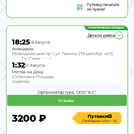
Путевку
печатать
не нужно!
ТУРИСТИЧЕСКАЯ ПОЕЗДКА
Детали рейса
18:25
16 Августа
Геленджик
(
Геленджикский пр-т, ул. Ленина 27Б (автобус. ост)
)
7 ч. 7 мин.
1:32
17 Августа
Ростов-на-Дону
(
Остановка Площадь
Советов
)
Организатор тура:
ООО "А.С."
Отзывы
3200
₽
Путевки
Свободных мест - 54