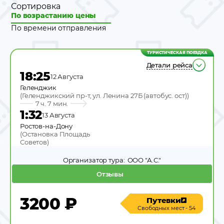
Сортировка
По возрастанию цены
По времени отправления
ТУРИСТИЧЕСКАЯ ПОЕЗДКА
Детали рейса
18:25
12 Августа
Геленджик
(
Геленджикский пр-т, ул. Ленина 27Б (автобус. ост)
)
7 ч. 7 мин.
1:32
13 Августа
Ростов-на-Дону
(
Остановка Площадь
Советов
)
Организатор тура:
ООО "А.С."
Отзывы
3200
₽
Путевки
Свободных мест - 54