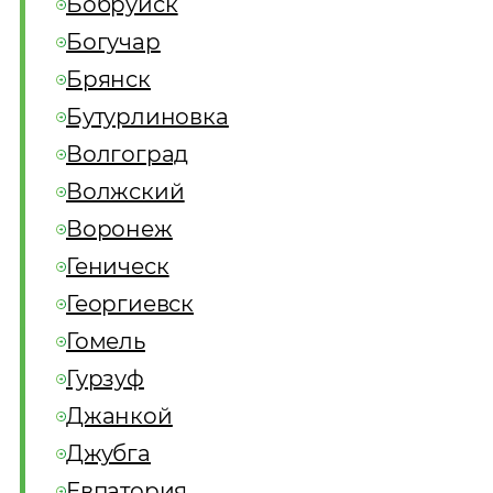
Бобруйск
Богучар
Брянск
Бутурлиновка
Волгоград
Волжский
Воронеж
Геническ
Георгиевск
Гомель
Гурзуф
Джанкой
Джубга
Евпатория