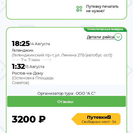
Путевку
печатать
не нужно!
ТУРИСТИЧЕСКАЯ ПОЕЗДКА
Детали рейса
18:25
14 Августа
Геленджик
(
Геленджикский пр-т, ул. Ленина 27Б (автобус. ост)
)
7 ч. 7 мин.
1:32
15 Августа
Ростов-на-Дону
(
Остановка Площадь
Советов
)
Организатор тура:
ООО "А.С."
Отзывы
3200
₽
Путевки
Свободных мест - 54