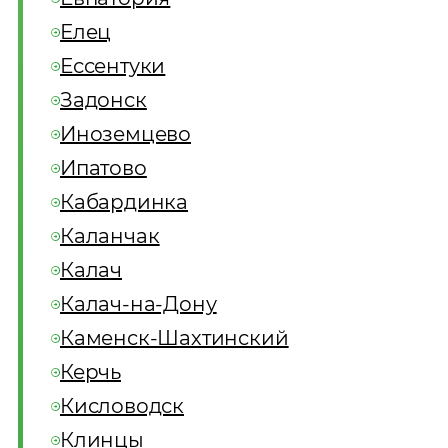
Елец
Ессентуки
Задонск
Иноземцево
Ипатово
Кабардинка
Каланчак
Калач
Калач-на-Дону
Каменск-Шахтинский
Керчь
Кисловодск
Клинцы