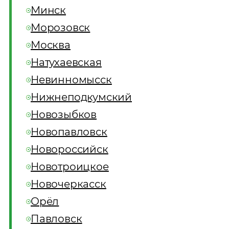
Минск
Морозовск
Москва
Натухаевская
Невинномысск
Нижнеподкумский
Новозыбков
Новопавловск
Новороссийск
Новотроицкое
Новочеркасск
Орёл
Павловск