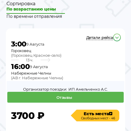
Сортировка
По возрастанию цены
По времени отправления
Детали рейса
3:00
9 Августа
Гороховец
(
Гороховец Красное-село
)
13 ч.
16:00
9 Августа
Набережные Челны
(
АВ г. Набережные Челны
)
Организатор поездки:
ИП Амельченко А.С.
Отзывы
3700
₽
Есть места
Свободных мест - 46