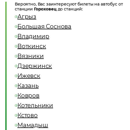
Вероятно, Вас заинтересуют билеты на автобус от
станции
Гороховец
до станций:
Агрыз
Большая Соснова
Владимир
Воткинск
Вязники
Дзержинск
Ижевск
Казань
Ковров
Котельники
Кстово
Мамадыш