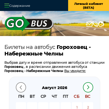
Личный кабинет
Содержание
(BETA)
Главная
О системе
Кассы
Билеты на автобус
Гороховец -
Оплата и доставка
Набережные Челны
Возврат билетов
Выбрав дату и время отправления автобуса от станции
Гороховец
, в расписании движения автобуса
Заказ автобуса
Гороховец - Набережные Челны
Вы увидите:
время отправления
Контакты
время прибытия
Август 2026
время в пути
цену билета
ПН
ВТ
СР
ЧТ
ПТ
СБ
ВС
билеты в обратном направлении:
Набережные Челны
- Гороховец
1
2