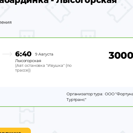
абардинка - Лысогорская
ления
6:40
300
9 Августа
Лысогорская
(
Авт. остановка "Ивушка" (по
трассе)
)
Организатор тура:
ООО "Фортун
Туртранс"