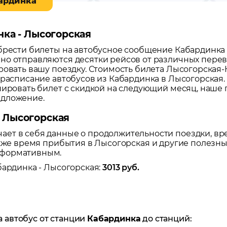
бардинка
нка - Лысогорская
обрести билеты на автобусное сообщение
Кабардинка
но отправляются десятки рейсов от различных перево
ровать вашу поездку.
Стоимость билета Лысогорская-К
 расписание автобусов из
Кабардинка
в
Лысогорская
нировать билет с скидкой на следующий месяц, наше
едложение.
 Лысогорская
ет в себя данные о продолжительности поездки, вр
также время прибытия в
Лысогорская
и другие полезны
нформативным.
бардинка
-
Лысогорская
:
3013
руб.
а автобус от станции
Кабардинка
до станций: