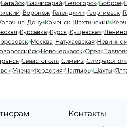
Батайск
Бахчисарай
Белогорск
Бобров
лжский
Воронеж
Геленджик
Георгиевск
Г
Калач-на-Дону
Каменск-Шахтинский
Керч
вская
Курсавка
Курск
Кущевская
Ленин
орозовск
Москва
Натухаевская
Невинно
овороссийск
Новочеркасск
Орёл
Павлов
аранск
Севастополь
Симеиз
Симферопол
овск
Унеча
Феодосия
Чалтырь
Шахты
Ялт
тнерам
Контакты