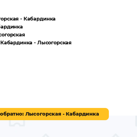
орская - Кабардинка
бардинка
согорская
а
Кабардинка - Лысогорская
 обратно
: Лысогорская - Кабардинка