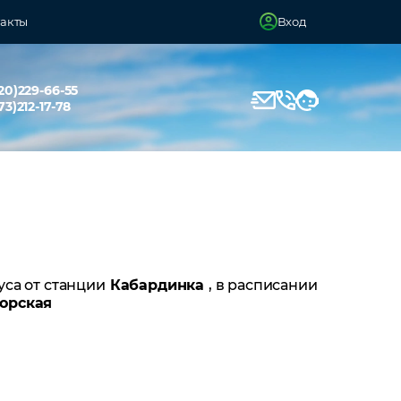
акты
Вход
20)229-66-55
73)212-17-78
уса от станции
Кабардинка
, в расписании
орская