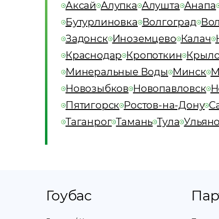
Аксай
Алупка
Алушта
Анапа
Бутурлиновка
Волгоград
Во
Задонск
Иноземцево
Калач
Краснодар
Кропоткин
Крыло
Минеральные Воды
Минск
М
Новозыбков
Новопавловск
Н
Пятигорск
Ростов-на-Дону
С
Таганрог
Тамань
Тула
Ульян
Гоубас
Пар