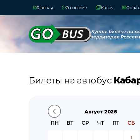
Главная
О системе
Кассы
Оплата
Купить билеты на л
территории России 
Билеты на автобус
Каба
Август 2026
ПН
ВТ
СР
ЧТ
ПТ
СБ
1