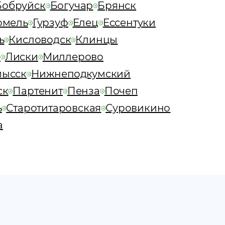
Бобруйск
Богучар
Брянск
омель
Гурзуф
Елец
Ессентуки
ь
Кисловодск
Клинцы
о
Лиски
Миллерово
мысск
Нижнеподкумский
ск
Партенит
Пенза
Почеп
ь
Старотитаровская
Суровикино
а