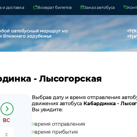
 и доставка
Возврат билетов
Заказ автобуса
Конт
юбой автобусный маршрут на
+7(9
и ближнего зарубежья
+7(4
рдинка - Лысогорская
Выбрав дату и время отправления автоб
движения автобуса
Кабардинка - Лысог
Вы увидите:
ВС
время отправления
время прибытия
2