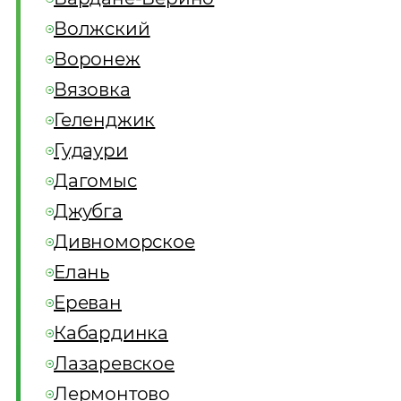
Волжский
Воронеж
Вязовка
Геленджик
Гудаури
Дагомыс
Джубга
Дивноморское
Елань
Ереван
Кабардинка
Лазаревское
Лермонтово