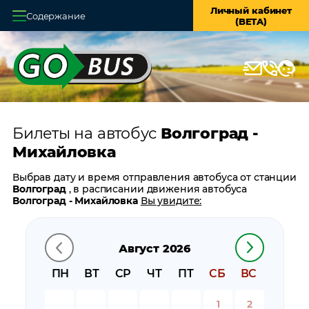
Личный кабинет
Содержание
(BETA)
Главная
О системе
Кассы
Билеты на автобус
Волгоград -
Оплата и доставка
Михайловка
Возврат билетов
Выбрав дату и время отправления автобуса от станции
Волгоград
, в расписании движения автобуса
Заказ автобуса
Волгоград - Михайловка
Вы увидите:
время отправления
Контакты
время прибытия
Август 2026
время в пути
цену билета
ПН
ВТ
СР
ЧТ
ПТ
СБ
ВС
билеты в обратном направлении:
Михайловка -
Волгоград
1
2