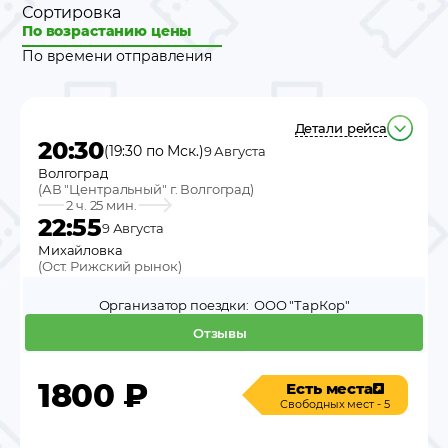
Сортировка
По возрастанию цены
По времени отправления
Детали рейса
20:30
(19:30 по Мск.)
9 Августа
Волгоград
(
АВ "Центральный" г. Волгоград
)
2 ч. 25 мин.
22:55
9 Августа
Михайловка
(
Ост. Рижский рынок
)
Организатор поездки:
ООО "ТарКор"
Отзывы
1800
₽
Есть места
Свободных мест - 5