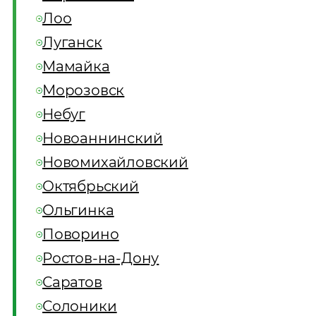
Лоо
Луганск
Мамайка
Морозовск
Небуг
Новоаннинский
Новомихайловский
Октябрьский
Ольгинка
Поворино
Ростов-на-Дону
Саратов
Солоники