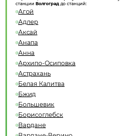
станции
Волгоград
до станций:
Агой
Адлер
Аксай
Анапа
Анна
Архипо-Осиповка
Астрахань
Белая Калитва
Бжид
Большевик
Борисоглебск
Вардане
Вардане-Верино