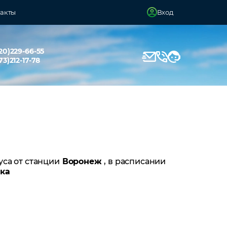
акты
Вход
20)229-66-55
73)212-17-78
уса от станции
Воронеж
, в расписании
ка