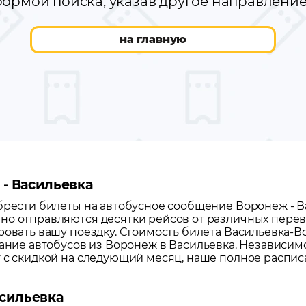
ормой поиска, указав другое направлени
на главную
 - Васильевка
обрести билеты на автобусное сообщение
Воронеж
-
В
но отправляются десятки рейсов от различных перево
ровать вашу поездку.
Стоимость билета Васильевка-Вор
сание автобусов из
Воронеж
в
Васильевка
. Независимо
т с скидкой на следующий месяц, наше полное распи
асильевка