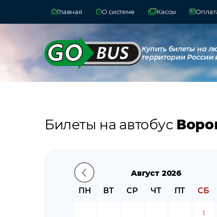
Главная
О системе
Кассы
Оплата
Купить билеты на л
территории России 
Билеты на автобус
Воро
Август 2026
ПН
ВТ
СР
ЧТ
ПТ
СБ
1