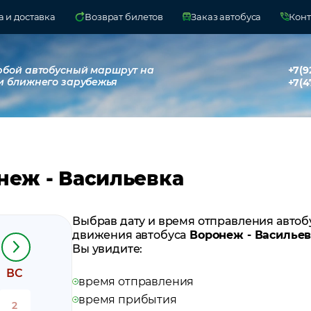
 и доставка
Возврат билетов
Заказ автобуса
Конт
юбой автобусный маршрут на
+7(9
и ближнего зарубежья
+7(4
неж - Васильевка
Выбрав дату и время отправления автоб
движения автобуса
Воронеж - Васильев
Вы увидите:
ВС
время отправления
время прибытия
2