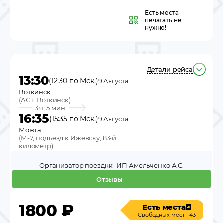
Есть места
печатать не
нужно!
Детали рейса
13:30
(12:30 по Мск.)
9 Августа
Воткинск
(
АС г. Воткинск
)
3 ч. 5 мин.
16:35
(15:35 по Мск.)
9 Августа
Можга
(
М-7, подъезд к Ижевску, 83-й
километр
)
Организатор поездки:
ИП Амельченко А.С.
Отзывы
1800
₽
Есть места
Свободных мест - 43