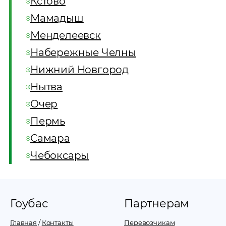
Кстово
Мамадыш
Менделеевск
Набережные Челны
Нижний Новгород
Нытва
Очер
Пермь
Самара
Чебоксары
Гоубас
Партнерам
Главная
/
Контакты
Перевозчикам