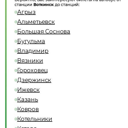
станции
Воткинск
до станций:
Агрыз
Альметьевск
Большая Соснова
Бугульма
Владимир
Вязники
Гороховец
Дзержинск
Ижевск
Казань
Ковров
Котельники