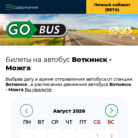
Личный кабинет
Содержание
(BETA)
Главная
О системе
Кассы
Билеты на автобус
Воткинск -
Оплата и доставка
Можга
Возврат билетов
Выбрав дату и время отправления автобуса от станции
Воткинск
, в расписании движения автобуса
Воткинск
Заказ автобуса
- Можга
Вы увидите:
время отправления
Контакты
время прибытия
Август 2026
время в пути
цену билета
ПН
ВТ
СР
ЧТ
ПТ
СБ
ВС
билеты в обратном направлении:
Можга - Воткинск
остановки автобуса вблизи станции
Воткинск
1
2