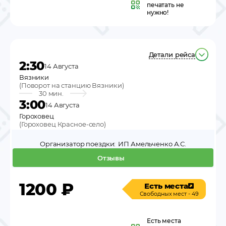
печатать не
нужно!
Детали рейса
2:30
14 Августа
Вязники
(
Поворот на станцию Вязники
)
30 мин.
3:00
14 Августа
Гороховец
(
Гороховец Красное-село
)
Организатор поездки:
ИП Амельченко А.С.
Отзывы
1200
₽
Есть места
Свободных мест - 49
Есть места