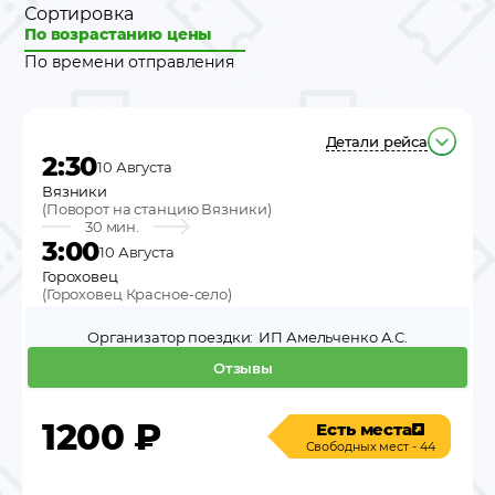
Сортировка
По возрастанию цены
По времени отправления
Детали рейса
2:30
10 Августа
Вязники
(
Поворот на станцию Вязники
)
30 мин.
3:00
10 Августа
Гороховец
(
Гороховец Красное-село
)
Организатор поездки:
ИП Амельченко А.С.
Отзывы
1200
₽
Есть места
Свободных мест - 44