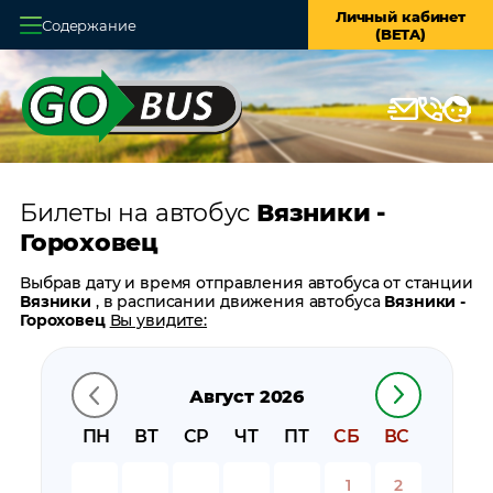
Личный кабинет
Содержание
(BETA)
Главная
О системе
Кассы
Билеты на автобус
Вязники -
Оплата и доставка
Гороховец
Возврат билетов
Выбрав дату и время отправления автобуса от станции
Вязники
, в расписании движения автобуса
Вязники -
Заказ автобуса
Гороховец
Вы увидите:
время отправления
Контакты
время прибытия
Август 2026
время в пути
цену билета
ПН
ВТ
СР
ЧТ
ПТ
СБ
ВС
билеты в обратном направлении:
Гороховец -
Вязники
1
2