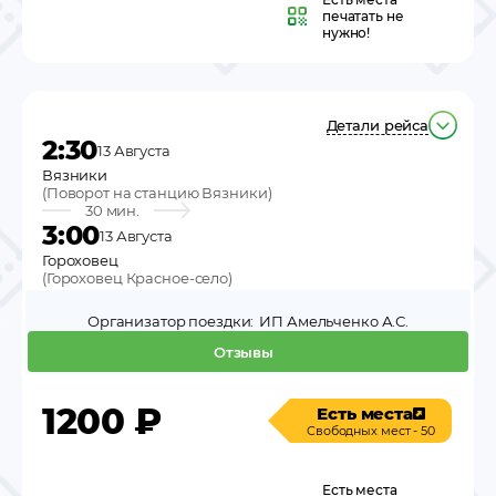
печатать не
нужно!
Детали рейса
2:30
13 Августа
Вязники
(
Поворот на станцию Вязники
)
30 мин.
3:00
13 Августа
Гороховец
(
Гороховец Красное-село
)
Организатор поездки:
ИП Амельченко А.С.
Отзывы
1200
₽
Есть места
Свободных мест - 50
Есть места