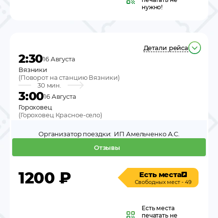
нужно!
Детали рейса
2:30
16 Августа
Вязники
(
Поворот на станцию Вязники
)
30 мин.
3:00
16 Августа
Гороховец
(
Гороховец Красное-село
)
Организатор поездки:
ИП Амельченко А.С.
Отзывы
1200
₽
Есть места
Свободных мест - 49
Есть места
печатать не