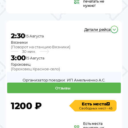
печатать не
нужно!
Детали рейса
2:30
15 Августа
Вязники
(
Поворот на станцию Вязники
)
30 мин.
3:00
15 Августа
Гороховец
(
Гороховец Красное-село
)
Организатор поездки:
ИП Амельченко А.С.
Отзывы
1200
₽
Есть места
Свободных мест - 45
Есть места
печатать не