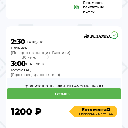
Есть места
печатать не
нужно!
Детали рейса
2:30
11 Августа
Вязники
(
Поворот на станцию Вязники
)
30 мин.
3:00
11 Августа
Гороховец
(
Гороховец Красное-село
)
Организатор поездки:
ИП Амельченко А.С.
Отзывы
1200
₽
Есть места
Свободных мест - 44