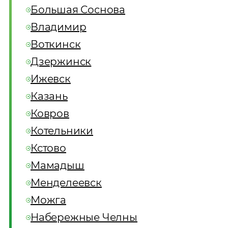
Большая Соснова
Владимир
Воткинск
Дзержинск
Ижевск
Казань
Ковров
Котельники
Кстово
Мамадыш
Менделеевск
Можга
Набережные Челны