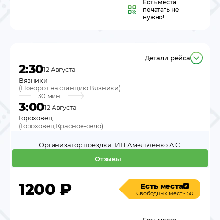
Есть места
печатать не
нужно!
Детали рейса
2:30
12 Августа
Вязники
(
Поворот на станцию Вязники
)
30 мин.
3:00
12 Августа
Гороховец
(
Гороховец Красное-село
)
Организатор поездки:
ИП Амельченко А.С.
Отзывы
1200
₽
Есть места
Свободных мест - 50
Есть места