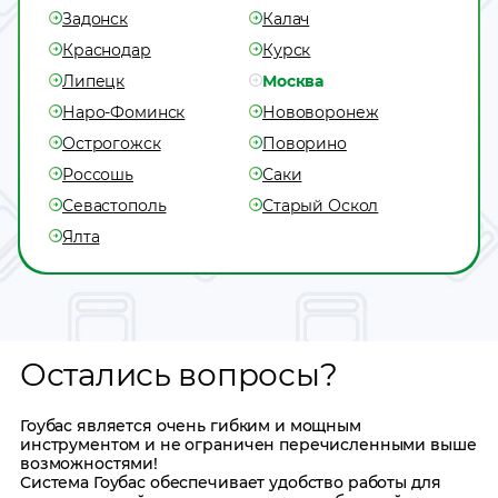
Задонск
Калач
Краснодар
Курск
Липецк
Москва
Наро-Фоминск
Нововоронеж
Острогожск
Поворино
Россошь
Саки
Севастополь
Старый Оскол
Ялта
Остались вопросы?
Гоубас является очень гибким и мощным
инструментом и не ограничен перечисленными выше
возможностями!
Система Гоубас обеспечивает удобство работы для