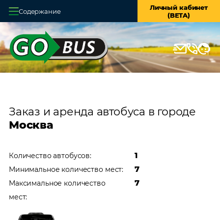
Личный кабинет
Содержание
(BETA)
Главная
О системе
Кассы
Оплата и доставка
Заказ и аренда автобуса в городе
Возврат билетов
Москва
Заказ автобуса
1
Количество автобусов:
Контакты
7
Минимальное количество мест:
7
Максимальное количество
мест: