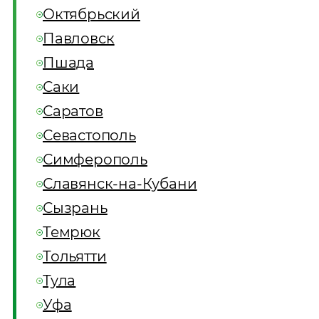
Октябрьский
Павловск
Пшада
Саки
Саратов
Севастополь
Симферополь
Славянск-на-Кубани
Сызрань
Темрюк
Тольятти
Тула
Уфа