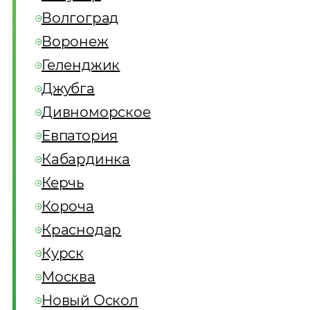
Волгоград
Воронеж
Геленджик
Джубга
Дивноморское
Евпатория
Кабардинка
Керчь
Короча
Краснодар
Курск
Москва
Новый Оскол