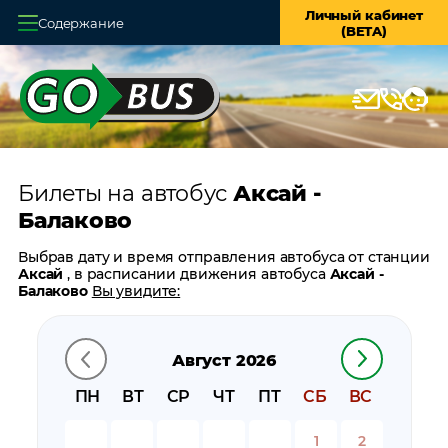
Личный кабинет
Содержание
(BETA)
Главная
О системе
Кассы
Билеты на автобус
Аксай -
Оплата и доставка
Балаково
Возврат билетов
Выбрав дату и время отправления автобуса от станции
Аксай
, в расписании движения автобуса
Аксай -
Заказ автобуса
Балаково
Вы увидите:
время отправления
Контакты
время прибытия
Август 2026
время в пути
цену билета
ПН
ВТ
СР
ЧТ
ПТ
СБ
ВС
билеты в обратном направлении:
Балаково - Аксай
остановки автобуса вблизи станции
Аксай
1
2