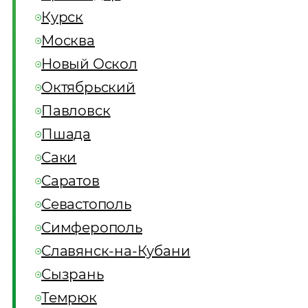
Курск
Москва
Новый Оскол
Октябрьский
Павловск
Пшада
Саки
Саратов
Севастополь
Симферополь
Славянск-на-Кубани
Сызрань
Темрюк