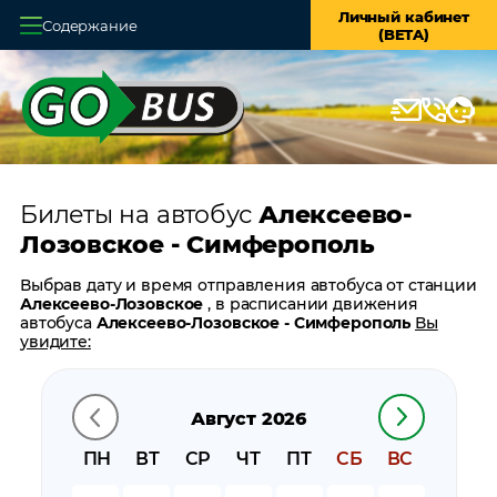
Личный кабинет
Содержание
(BETA)
Главная
О системе
Кассы
Билеты на автобус
Алексеево-
Оплата и доставка
Лозовское - Симферополь
Возврат билетов
Выбрав дату и время отправления автобуса от станции
Алексеево-Лозовское
, в расписании движения
Заказ автобуса
автобуса
Алексеево-Лозовское - Симферополь
Вы
увидите:
Контакты
время отправления
время прибытия
Август 2026
время в пути
цену билета
ПН
ВТ
СР
ЧТ
ПТ
СБ
ВС
билеты в обратном направлении:
Симферополь -