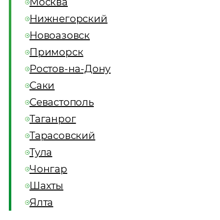
Москва
Нижнегорский
Новоазовск
Приморск
Ростов-на-Дону
Саки
Севастополь
Таганрог
Тарасовский
Тула
Чонгар
Шахты
Ялта