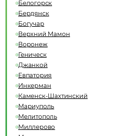
Белогорск
Бердянск
Богучар
Верхний Мамон
Воронеж
Геническ
Джанкой
Евпатория
Инкерман
Каменск-Шахтинский
Мариуполь
Мелитополь
Миллерово