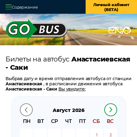
Личный кабинет
Содержание
(BETA)
Главная
О системе
Кассы
Билеты на автобус
Анастасиевская
Оплата и доставка
- Саки
Возврат билетов
Выбрав дату и время отправления автобуса от станции
Анастасиевская
, в расписании движения автобуса
Заказ автобуса
Анастасиевская - Саки
Вы увидите:
время отправления
Контакты
время прибытия
Август 2026
время в пути
цену билета
ПН
ВТ
СР
ЧТ
ПТ
СБ
ВС
билеты в обратном направлении:
Саки -
Анастасиевская
1
2