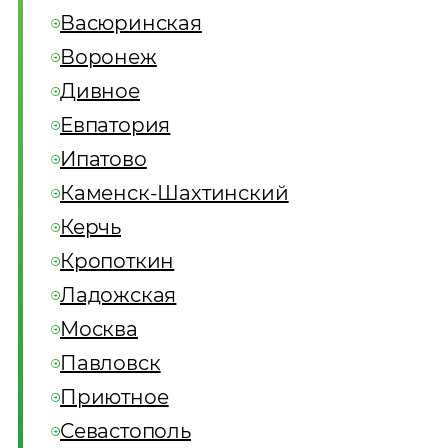
Васюринская
Воронеж
Дивное
Евпатория
Ипатово
Каменск-Шахтинский
Керчь
Кропоткин
Ладожская
Москва
Павловск
Приютное
Севастополь