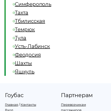
Симферополь
Тахта
Тбилисская
Темрюк
Тула
Усть-Лабинск
Феодосия
Шахты
Яшкуль
Гоубас
Партнерам
Главная
/
Контакты
Перевозчикам
Вход
пассажиров