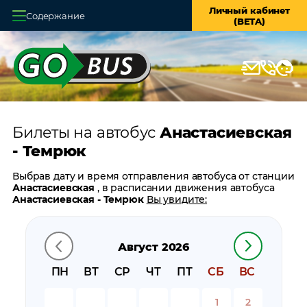
Личный кабинет
Содержание
(BETA)
Главная
О системе
Кассы
Билеты на автобус
Анастасиевская
Оплата и доставка
- Темрюк
Возврат билетов
Выбрав дату и время отправления автобуса от станции
Анастасиевская
, в расписании движения автобуса
Заказ автобуса
Анастасиевская - Темрюк
Вы увидите:
время отправления
Контакты
время прибытия
Август 2026
время в пути
цену билета
ПН
ВТ
СР
ЧТ
ПТ
СБ
ВС
билеты в обратном направлении:
Темрюк -
Анастасиевская
1
2