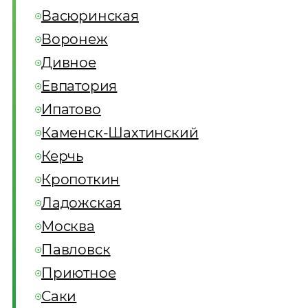
Васюринская
Воронеж
Дивное
Евпатория
Ипатово
Каменск-Шахтинский
Керчь
Кропоткин
Ладожская
Москва
Павловск
Приютное
Саки