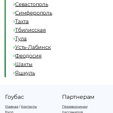
Севастополь
Симферополь
Тахта
Тбилисская
Тула
Усть-Лабинск
Феодосия
Шахты
Яшкуль
Гоубас
Партнерам
Главная
/
Контакты
Перевозчикам
Вход
пассажиров