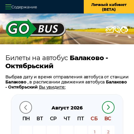
Личный кабинет
Содержание
(BETA)
Главная
О системе
Кассы
Билеты на автобус
Балаково -
Оплата и доставка
Октябрьский
Возврат билетов
Выбрав дату и время отправления автобуса от станции
Балаково
, в расписании движения автобуса
Балаково
Заказ автобуса
- Октябрьский
Вы увидите:
время отправления
Контакты
время прибытия
Август 2026
время в пути
цену билета
ПН
ВТ
СР
ЧТ
ПТ
СБ
ВС
билеты в обратном направлении:
Октябрьский -
Балаково
1
2