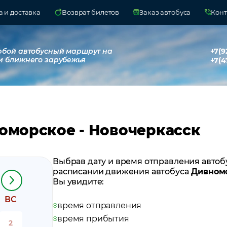
 и доставка
Возврат билетов
Заказ автобуса
Конт
юбой автобусный маршрут на
+7(9
и ближнего зарубежья
+7(4
оморское - Новочеркасск
Выбрав дату и время отправления автоб
расписании движения автобуса
Дивномо
Вы увидите:
ВС
время отправления
время прибытия
2