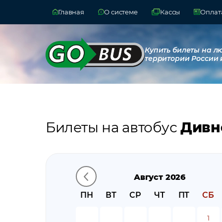
Главная
О системе
Кассы
Оплата
Купить билеты на л
территории России 
Билеты на автобус
Дивн
Август 2026
ПН
ВТ
СР
ЧТ
ПТ
СБ
1