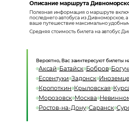
Описание маршрута Дивноморско
Полезная информация о маршруте включа
последнего автобуса из
Дивноморское
, 
ваше путешествие максимально удобны
Средняя стоимость билета на автобус
Ди
Вероятно, Вас заинтересуют билеты н
Аксай
Батайск
Бобров
Богуч
Ессентуки
Задонск
Иноземц
Кропоткин
Крыловская
Курс
Морозовск
Москва
Невинно
Ростов-на-Дону
Саранск
Сур