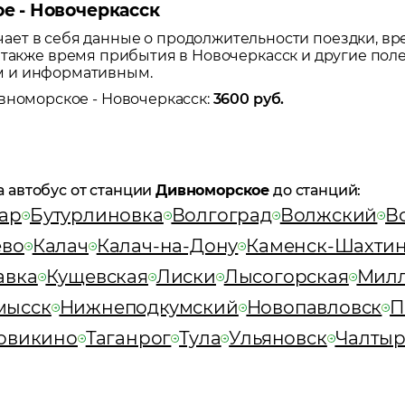
е - Новочеркасск
ет в себя данные о продолжительности поездки, вр
а также время прибытия в
Новочеркасск
и другие пол
м и информативным.
вноморское
-
Новочеркасск
:
3600
руб.
а автобус от станции
Дивноморское
до станций:
ар
Бутурлиновка
Волгоград
Волжский
В
ево
Калач
Калач-на-Дону
Каменск-Шахти
авка
Кущевская
Лиски
Лысогорская
Мил
мысск
Нижнеподкумский
Новопавловск
П
овикино
Таганрог
Тула
Ульяновск
Чалтыр