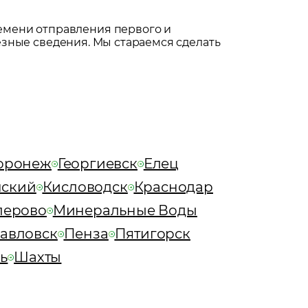
емени отправления первого и
езные сведения. Мы стараемся сделать
оронеж
Георгиевск
Елец
нский
Кисловодск
Краснодар
лерово
Минеральные Воды
авловск
Пенза
Пятигорск
ь
Шахты