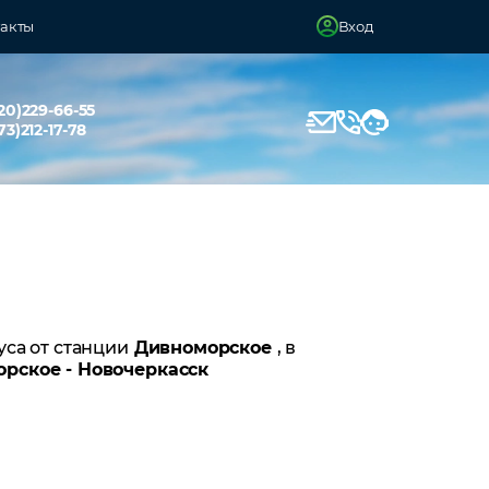
акты
Вход
20)229-66-55
73)212-17-78
уса от станции
Дивноморское
, в
рское - Новочеркасск