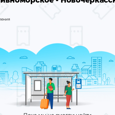
ивноморское - Новочеркасс
ления