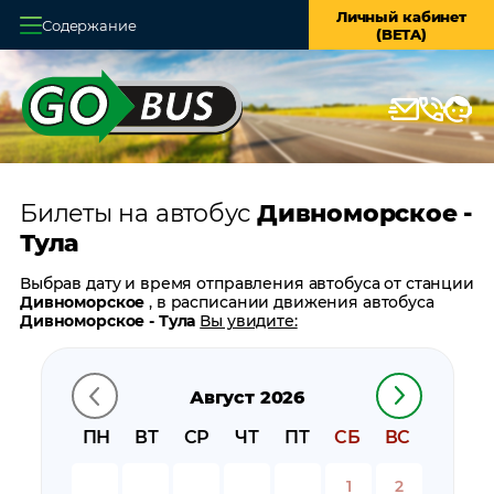
Личный кабинет
Содержание
(BETA)
Главная
О системе
Кассы
Билеты на автобус
Дивноморское -
Оплата и доставка
Тула
Возврат билетов
Выбрав дату и время отправления автобуса от станции
Дивноморское
, в расписании движения автобуса
Заказ автобуса
Дивноморское - Тула
Вы увидите:
время отправления
Контакты
время прибытия
Август 2026
время в пути
цену билета
ПН
ВТ
СР
ЧТ
ПТ
СБ
ВС
билеты в обратном направлении:
Тула -
Дивноморское
1
2