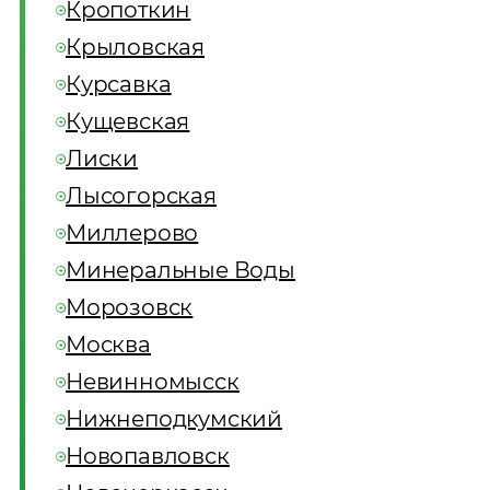
Кропоткин
Крыловская
Курсавка
Кущевская
Лиски
Лысогорская
Миллерово
Минеральные Воды
Морозовск
Москва
Невинномысск
Нижнеподкумский
Новопавловск