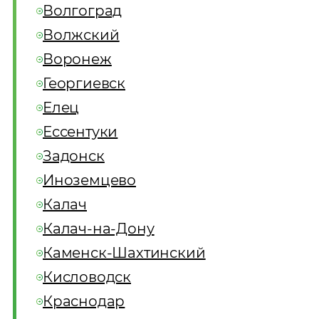
Волгоград
Волжский
Воронеж
Георгиевск
Елец
Ессентуки
Задонск
Иноземцево
Калач
Калач-на-Дону
Каменск-Шахтинский
Кисловодск
Краснодар