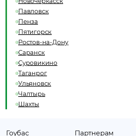
Новочеркасск
Павловск
Пенза
Пятигорск
Ростов-на-Дону
Саранск
Суровикино
Таганрог
Ульяновск
Чалтырь
Шахты
Гоубас
Партнерам