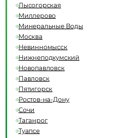
Лысогорская
Миллерово
Минеральные Воды
Москва
Невинномысск
Нижнеподкумский
Новопавловск
Павловск
Пятигорск
Ростов-на-Дону
Сочи
Таганрог
Туапсе