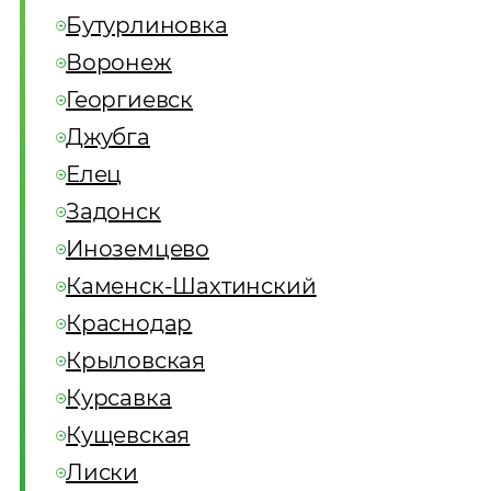
Бутурлиновка
Воронеж
Георгиевск
Джубга
Елец
Задонск
Иноземцево
Каменск-Шахтинский
Краснодар
Крыловская
Курсавка
Кущевская
Лиски