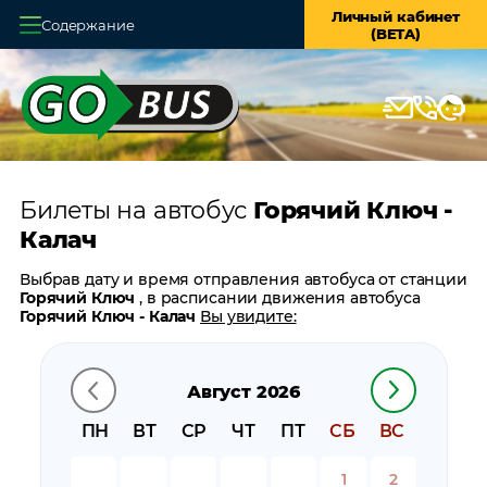
Личный кабинет
Содержание
(BETA)
Главная
О системе
Кассы
Билеты на автобус
Горячий Ключ -
Оплата и доставка
Калач
Возврат билетов
Выбрав дату и время отправления автобуса от станции
Горячий Ключ
, в расписании движения автобуса
Заказ автобуса
Горячий Ключ - Калач
Вы увидите:
время отправления
Контакты
время прибытия
Август 2026
время в пути
цену билета
ПН
ВТ
СР
ЧТ
ПТ
СБ
ВС
билеты в обратном направлении:
Калач - Горячий
Ключ
1
2