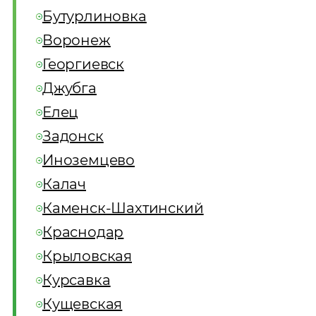
Бутурлиновка
Воронеж
Георгиевск
Джубга
Елец
Задонск
Иноземцево
Калач
Каменск-Шахтинский
Краснодар
Крыловская
Курсавка
Кущевская