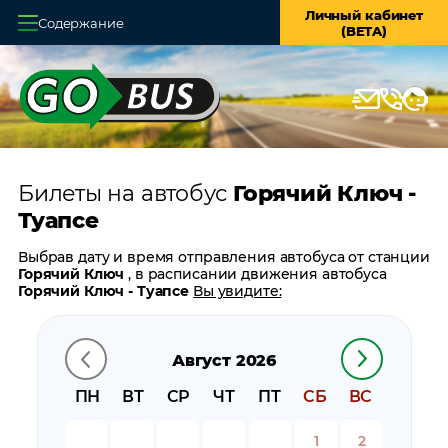
Личный кабинет
Содержание
(BETA)
Главная
О системе
Кассы
Билеты на автобус
Горячий Ключ -
Оплата и доставка
Туапсе
Возврат билетов
Выбрав дату и время отправления автобуса от станции
Горячий Ключ
, в расписании движения автобуса
Заказ автобуса
Горячий Ключ - Туапсе
Вы увидите:
время отправления
Контакты
время прибытия
Август 2026
время в пути
цену билета
ПН
ВТ
СР
ЧТ
ПТ
СБ
ВС
билеты в обратном направлении:
Туапсе - Горячий
Ключ
1
2