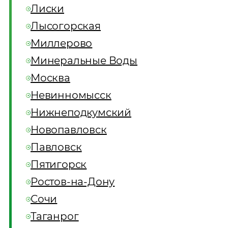
Лиски
Лысогорская
Миллерово
Минеральные Воды
Москва
Невинномысск
Нижнеподкумский
Новопавловск
Павловск
Пятигорск
Ростов-на-Дону
Сочи
Таганрог