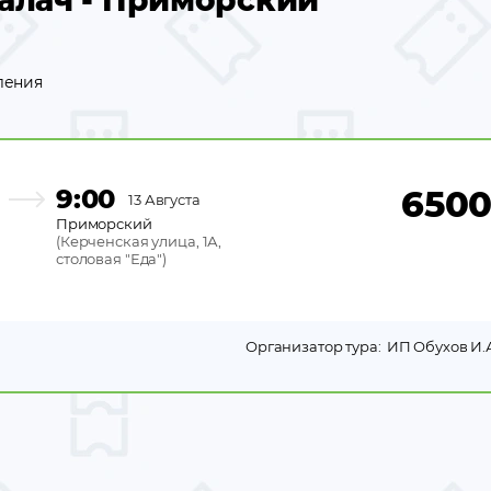
алач - Приморский
ления
9:00
650
13 Августа
Приморский
(
Керченская улица, 1А,
столовая "Еда"
)
Организатор тура:
ИП Обухов И.