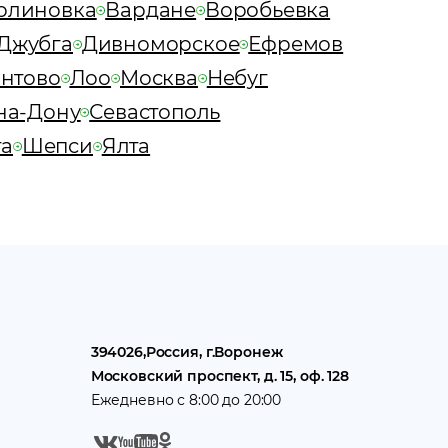
рлиновка
Вардане
Воробьевка
Джубга
Дивноморское
Ефремов
нтово
Лоо
Москва
Небуг
на-Дону
Севастополь
та
Шепси
Ялта
394026
,
Россия
, г.
Воронеж
Московский проспект, д. 15, оф. 128
Ежедневно с 8:00 до 20:00