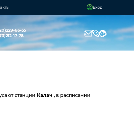
акты
Вход
20)229-66-55
73)212-17-78
уса от станции
Калач
, в расписании
й