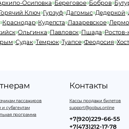
Архипо-Осиповка
Береговое
Бобров
Буту
Горячий Ключ
Гурзуф
Дагомыс
Дедеркой
Краснодар
Кудепста
Лазаревское
Лермо
сийск
Ольгинка
Павловск
Пшада
Ростов-
Крым
Судак
Темрюк
Туапсе
Феодосия
Хос
тнерам
Контакты
зчикам пассажиров
Кассы продажи билетов
 и субагентам
support@gobus.online
льная программа
+7(920)229-66-55
+7(473)212-17-78