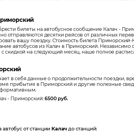
 Приморский
обрести билеты на автобусное сообщение
Калач
-
При
но отправляются десятки рейсов от различных перево
ровать вашу поездку.
Стоимость билета Приморский-Ка
сание автобусов из
Калач
в
Приморский
. Независимо о
т с скидкой на следующий месяц, наше полное распи
морский
ет в себя данные о продолжительности поездки, вр
время прибытия в
Приморский
и другие полезные свед
нформативным.
лач
-
Приморский
:
6500
руб.
а автобус от станции
Калач
до станций: