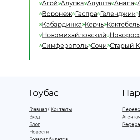
Агой
Алупка
Алушта
Анапа
Воронеж
Гаспра
Геленджик
Кабардинка
Керчь
Коктебель
Новомихайловский
Новорос
Симферополь
Сочи
Старый 
Гоубас
Пар
Главная
/
Контакты
Перево
Вход
Агентам
Блог
Рефера
Новости
Возврат билетов