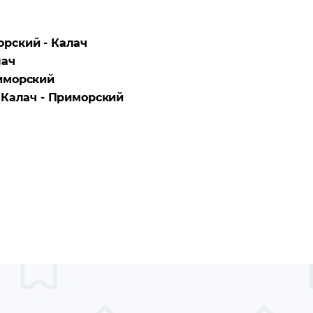
рский - Калач
лач
иморский
а
Калач - Приморский