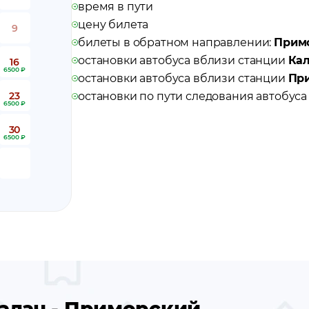
время в пути
цену билета
9
билеты в обратном направлении:
Примо
остановки автобуса вблизи станции
Ка
16
6500 ₽
остановки автобуса вблизи станции
Пр
23
остановки по пути следования автобус
6500 ₽
30
6500 ₽