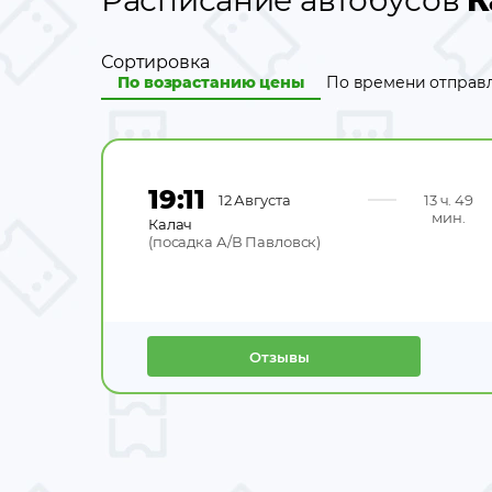
Расписание автобусов
К
Сортировка
По возрастанию цены
По времени отправ
19:11
12 Августа
13 ч. 49
мин.
Калач
(
посадка А/В Павловск
)
Отзывы