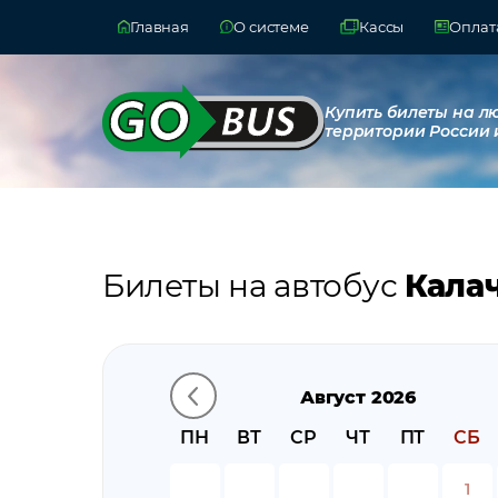
Главная
О системе
Кассы
Оплата
Купить билеты на л
территории России 
Билеты на автобус
Кала
Август 2026
ПН
ВТ
СР
ЧТ
ПТ
СБ
1