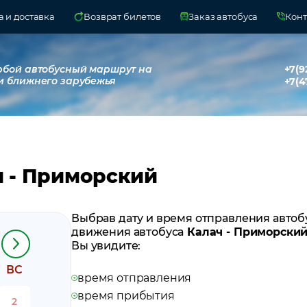
 и доставка
Возврат билетов
Заказ автобуса
Конт
юбой автобусный маршрут на
+7(9
и ближнего зарубежья
+7(4
ч - Приморский
Выбрав дату и время отправления автоб
движения автобуса
Калач - Приморски
Вы увидите:
ВС
время отправления
время прибытия
2