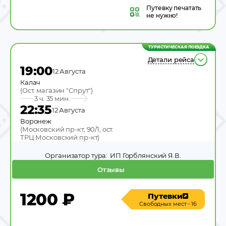
Путевку
печатать
не нужно!
ТУРИСТИЧЕСКАЯ ПОЕЗДКА
Детали рейса
19:00
12 Августа
Калач
(
Ост. магазин "Спрут"
)
3 ч. 35 мин.
22:35
12 Августа
Воронеж
(
Московский пр-кт, 90/1, ост.
ТРЦ Московский пр-кт
)
Организатор тура:
ИП Горблянский Я.В.
Отзывы
1200
₽
Путевки
Свободных мест - 16