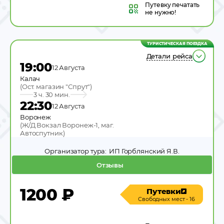
Путевку
печатать
не нужно!
ТУРИСТИЧЕСКАЯ ПОЕЗДКА
Детали рейса
19:00
12 Августа
Калач
(
Ост. магазин "Спрут"
)
3 ч. 30 мин.
22:30
12 Августа
Воронеж
(
Ж/Д Вокзал Воронеж-1, маг.
Автоспутник
)
Организатор тура:
ИП Горблянский Я.В.
Отзывы
1200
₽
Путевки
Свободных мест - 16