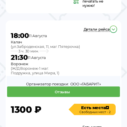
печатать не
нужно!
Детали рейса
18:00
11 Августа
Калач
(
ул.Заброденская, 11, маг. Пятерочка
)
3 ч. 30 мин.
21:30
11 Августа
Воронеж
(
Ж/Д Воронеж-1 маг.
Подружка, улица Мира, 1
)
Организатор поездки:
ООО «ГАБАРИТ»
Отзывы
1300
₽
Есть места
Свободных мест - 2