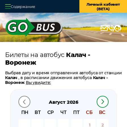
Личный кабинет
Содержание
(BETA)
Главная
О системе
Кассы
Билеты на автобус
Калач -
Оплата и доставка
Воронеж
Возврат билетов
Выбрав дату и время отправления автобуса от станции
Калач
, в расписании движения автобуса
Калач -
Заказ автобуса
Воронеж
Вы увидите:
время отправления
Контакты
время прибытия
Август 2026
время в пути
цену билета
ПН
ВТ
СР
ЧТ
ПТ
СБ
ВС
билеты в обратном направлении:
Воронеж - Калач
остановки автобуса вблизи станции
Калач
1
2