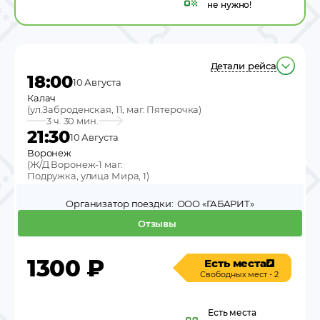
не нужно!
Детали рейса
18:00
10 Августа
Калач
(
ул.Заброденская, 11, маг. Пятерочка
)
3 ч. 30 мин.
21:30
10 Августа
Воронеж
(
Ж/Д Воронеж-1 маг.
Подружка, улица Мира, 1
)
Организатор поездки:
ООО «ГАБАРИТ»
Отзывы
1300
₽
Есть места
Свободных мест - 2
Есть места