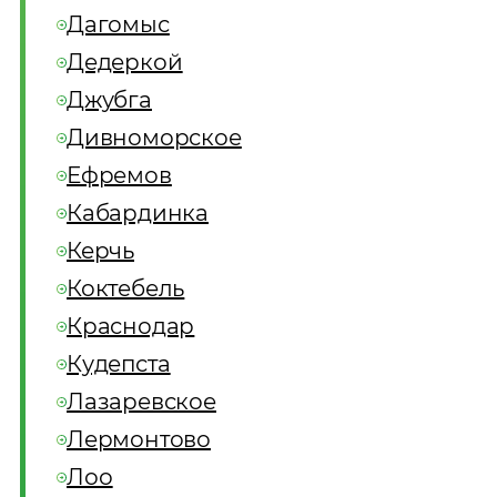
Дагомыс
Дедеркой
Джубга
Дивноморское
Ефремов
Кабардинка
Керчь
Коктебель
Краснодар
Кудепста
Лазаревское
Лермонтово
Лоо