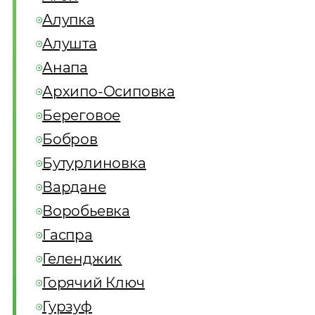
Алупка
Алушта
Анапа
Архипо-Осиповка
Береговое
Бобров
Бутурлиновка
Вардане
Воробьевка
Гаспра
Геленджик
Горячий Ключ
Гурзуф