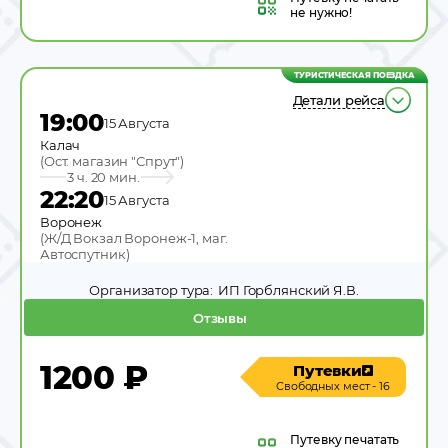
не нужно!
ТУРИСТИЧЕСКАЯ ПОЕЗДКА
Детали рейса
19:00
15 Августа
Калач
(
Ост. магазин "Спрут"
)
3 ч. 20 мин.
22:20
15 Августа
Воронеж
(
Ж/Д Вокзал Воронеж-1, маг.
Автоспутник
)
Организатор тура:
ИП Горблянский Я.В.
Отзывы
1200
₽
Путевки
Свободных мест - 16
Путевку
печатать