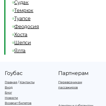
Судак
Темрюк
Туапсе
Феодосия
Хоста
Шепси
Ялта
Гоубас
Партнерам
Главная
/
Контакты
Перевозчикам
Вход
пассажиров
Блог
Новости
Возврат билетов
Агентам и субагентам