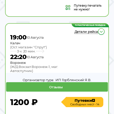
Путевку
печатать
не нужно!
ТУРИСТИЧЕСКАЯ ПОЕЗДКА
Детали рейса
19:00
10 Августа
Калач
(
Ост. магазин "Спрут"
)
3 ч. 20 мин.
22:20
10 Августа
Воронеж
(
Ж/Д Вокзал Воронеж-1, маг.
Автоспутник
)
Организатор тура:
ИП Горблянский Я.В.
Отзывы
1200
₽
Путевки
Свободных мест - 14