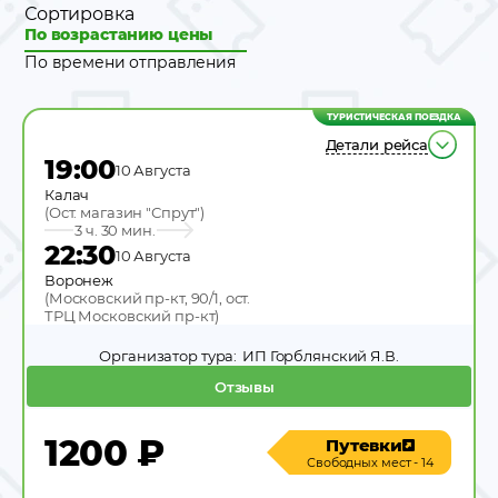
Сортировка
По возрастанию цены
По времени отправления
ТУРИСТИЧЕСКАЯ ПОЕЗДКА
Детали рейса
19:00
10 Августа
Калач
(
Ост. магазин "Спрут"
)
3 ч. 30 мин.
22:30
10 Августа
Воронеж
(
Московский пр-кт, 90/1, ост.
ТРЦ Московский пр-кт
)
Организатор тура:
ИП Горблянский Я.В.
Отзывы
1200
₽
Путевки
Свободных мест - 14