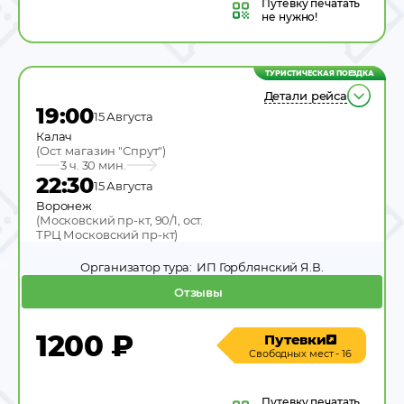
Путевку
печатать
не нужно!
ТУРИСТИЧЕСКАЯ ПОЕЗДКА
Детали рейса
19:00
15 Августа
Калач
(
Ост. магазин "Спрут"
)
3 ч. 30 мин.
22:30
15 Августа
Воронеж
(
Московский пр-кт, 90/1, ост.
ТРЦ Московский пр-кт
)
Организатор тура:
ИП Горблянский Я.В.
Отзывы
1200
₽
Путевки
Свободных мест - 16
Путевку
печатать