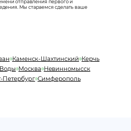
емени отправления первого и
едения. Мы стараемся сделать ваше
ван
Каменск-Шахтинский
Керчь
 Воды
Москва
Невинномысск
т-Петербург
Симферополь