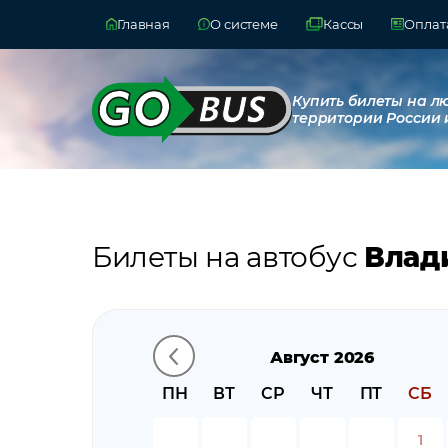
Главная
О системе
Кассы
Оплата
Купить билеты на л
территории России 
Билеты на автобус
Влади
Август 2026
ПН
ВТ
СР
ЧТ
ПТ
СБ
1