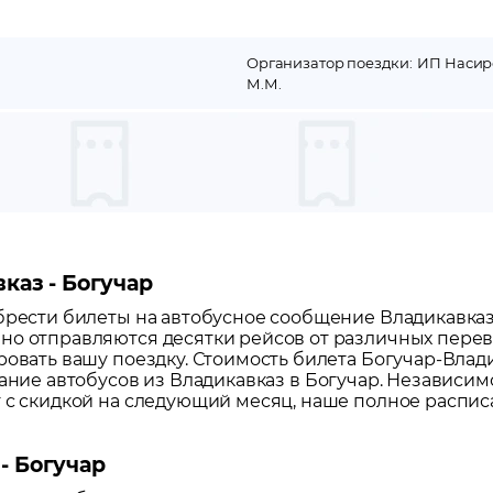
Организатор поездки:
ИП Насир
М.М.
каз - Богучар
обрести билеты на автобусное сообщение
Владикавка
но отправляются десятки рейсов от различных перево
ровать вашу поездку.
Стоимость билета Богучар-Влади
сание автобусов из
Владикавказ
в
Богучар
. Независим
т с скидкой на следующий месяц, наше полное распи
- Богучар