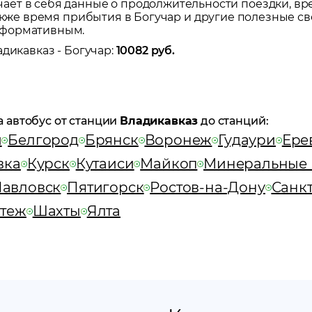
ет в себя данные о продолжительности поездки, вр
также время прибытия в
Богучар
и другие полезные св
нформативным.
адикавказ
-
Богучар
:
10082
руб.
а автобус от станции
Владикавказ
до станций:
и
Белгород
Брянск
Воронеж
Гудаури
Ере
вка
Курск
Кутаиси
Майкоп
Минеральные
авловск
Пятигорск
Ростов-на-Дону
Санк
теж
Шахты
Ялта