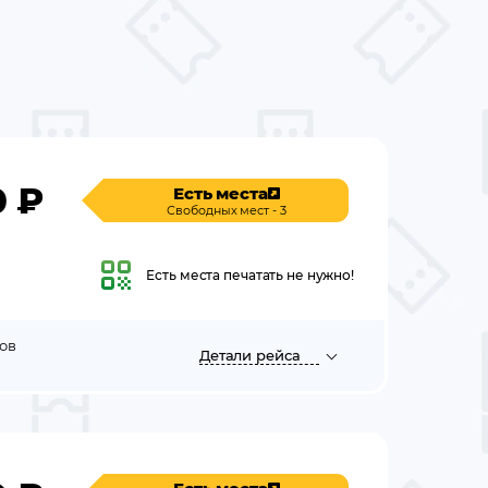
0
₽
Есть места
Свободных мест - 3
Есть места
печатать не нужно!
ов
Детали
рейса