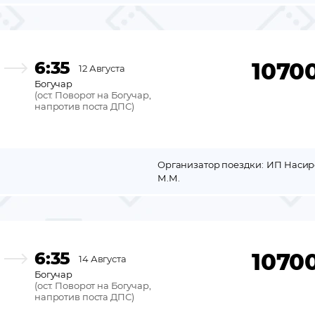
6:35
1070
12 Августа
Богучар
(
ост. Поворот на Богучар,
напротив поста ДПС
)
Организатор поездки:
ИП Насир
М.М.
6:35
1070
14 Августа
Богучар
(
ост. Поворот на Богучар,
напротив поста ДПС
)