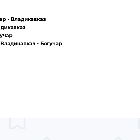
ар - Владикавказ
адикавказ
учар
а
Владикавказ - Богучар