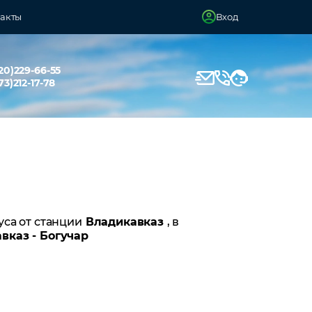
акты
Вход
20)229-66-55
73)212-17-78
уса от станции
Владикавказ
, в
вказ - Богучар