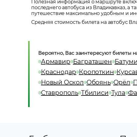
Полезная информация о маршруте включа
последнего автобуса из
Владикавказ
, а 
путешествие максимально удобным и и
Средняя стоимость билета на автобус
Вл
Вероятно, Вас заинтересуют билеты н
Армавир
Баграташен
Батум
Краснодар
Кропоткин
Курса
Новый Оскол
Обоянь
Орёл
П
Ставрополь
Тбилиси
Тула
Фа