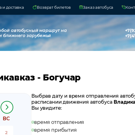
 и доставка
Возврат билетов
Заказ автобуса
Конт
юбой автобусный маршрут на
+7(9
и ближнего зарубежья
+7(4
кавказ - Богучар
Выбрав дату и время отправления автоб
расписании движения автобуса
Владика
Вы увидите:
ВС
время отправления
время прибытия
2