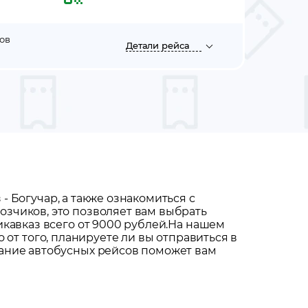
ов
Детали
рейса
з
-
Богучар
, а также ознакомиться с
зчиков, это позволяет вам выбрать
кавказ всего от 9000 рублей.
На нашем
о от того, планируете ли вы отправиться в
сание автобусных рейсов поможет вам