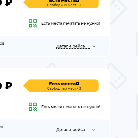
0
₽
Есть места
Свободных мест - 3
Есть места
печатать не нужно!
ов
Детали
рейса
0
₽
Есть места
Свободных мест - 3
Есть места
печатать не нужно!
ов
Детали
рейса