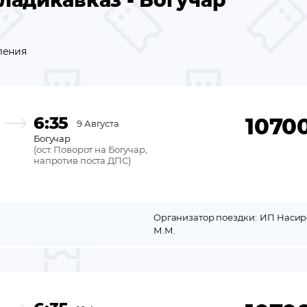
ладикавказ - Богучар
ления
6:35
1070
9 Августа
Богучар
(
ост. Поворот на Богучар,
напротив поста ДПС
)
Организатор поездки:
ИП Насир
М.М.