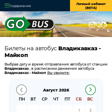
Личный кабинет
Содержание
(BETA)
Главная
О системе
Кассы
Билеты на автобус
Владикавказ -
Оплата и доставка
Майкоп
Возврат билетов
Выбрав дату и время отправления автобуса от станции
Владикавказ
, в расписании движения автобуса
Заказ автобуса
Владикавказ - Майкоп
Вы увидите:
время отправления
Контакты
время прибытия
Август 2026
время в пути
цену билета
ПН
ВТ
СР
ЧТ
ПТ
СБ
ВС
билеты в обратном направлении:
Майкоп -
Владикавказ
1
2