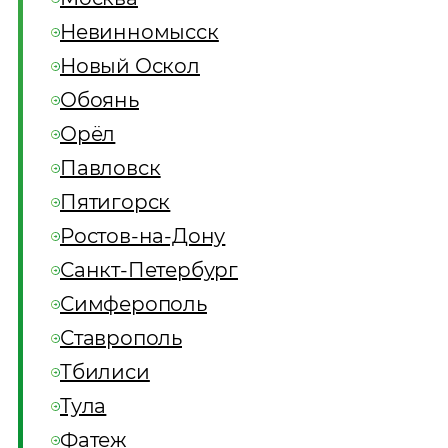
Невинномысск
Новый Оскол
Обоянь
Орёл
Павловск
Пятигорск
Ростов-на-Дону
Санкт-Петербург
Симферополь
Ставрополь
Тбилиси
Тула
Фатеж