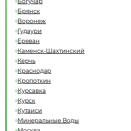
Богучар
Брянск
Воронеж
Гудаури
Ереван
Каменск-Шахтинский
Керчь
Краснодар
Кропоткин
Курсавка
Курск
Кутаиси
Минеральные Воды
Москва