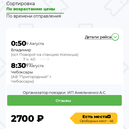
Сортировка
По возрастанию цены
По времени отправления
Детали рейса
0:50
9 Августа
Владимир
(
ост. Поворот на станцию Колокша
)
7 ч. 40
8:30
мин.
9 Августа
Чебоксары
(
АВ "Пригородный" г.
Чебоксары
)
Организатор поездки:
ИП Амельченко А.С.
Отзывы
2700
₽
Есть места
Свободных мест - 46