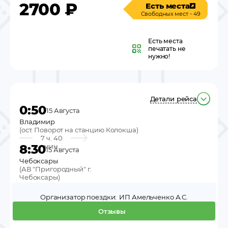
2700
₽
Есть места
Свободных мест - 49
Есть места
печатать не
нужно!
Детали рейса
0:50
15 Августа
Владимир
(
ост. Поворот на станцию Колокша
)
7 ч. 40
8:30
мин.
15 Августа
Чебоксары
(
АВ "Пригородный" г.
Чебоксары
)
Организатор поездки:
ИП Амельченко А.С.
Отзывы