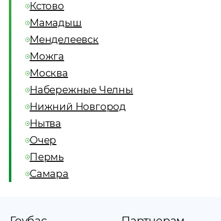
Кстово
Мамадыш
Менделеевск
Можга
Москва
Набережные Челны
Нижний Новгород
Нытва
Очер
Пермь
Самара
Гоубас
Партнерам