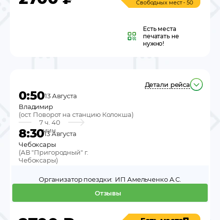
Свободных мест - 50
Есть места
печатать не
нужно!
Детали рейса
0:50
13 Августа
Владимир
(
ост. Поворот на станцию Колокша
)
7 ч. 40
8:30
мин.
13 Августа
Чебоксары
(
АВ "Пригородный" г.
Чебоксары
)
Организатор поездки:
ИП Амельченко А.С.
Отзывы