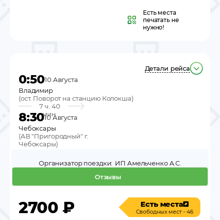
Есть места
печатать не
нужно!
Детали рейса
0:50
10 Августа
Владимир
(
ост. Поворот на станцию Колокша
)
7 ч. 40
8:30
мин.
10 Августа
Чебоксары
(
АВ "Пригородный" г.
Чебоксары
)
Организатор поездки:
ИП Амельченко А.С.
Отзывы
2700
₽
Есть места
Свободных мест - 46