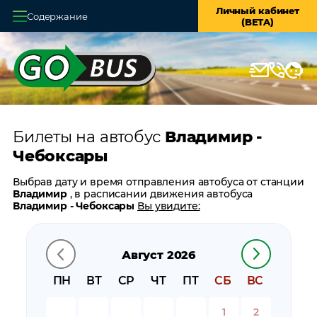
Личный кабинет
Содержание
(BETA)
Главная
О системе
Кассы
Билеты на автобус
Владимир -
Оплата и доставка
Чебоксары
Возврат билетов
Выбрав дату и время отправления автобуса от станции
Владимир
, в расписании движения автобуса
Заказ автобуса
Владимир - Чебоксары
Вы увидите:
время отправления
Контакты
время прибытия
Август 2026
время в пути
цену билета
ПН
ВТ
СР
ЧТ
ПТ
СБ
ВС
билеты в обратном направлении:
Чебоксары -
Владимир
1
2