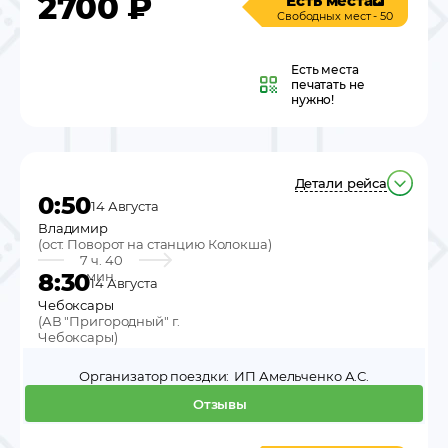
2700
₽
Есть места
Свободных мест - 50
Есть места
печатать не
нужно!
Детали рейса
0:50
14 Августа
Владимир
(
ост. Поворот на станцию Колокша
)
7 ч. 40
8:30
мин.
14 Августа
Чебоксары
(
АВ "Пригородный" г.
Чебоксары
)
Организатор поездки:
ИП Амельченко А.С.
Отзывы