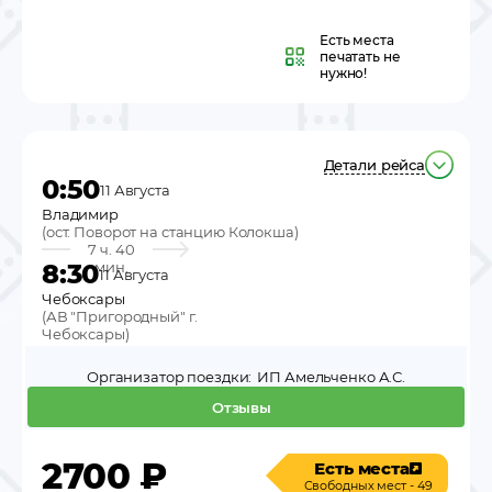
Есть места
печатать не
нужно!
Детали рейса
0:50
11 Августа
Владимир
(
ост. Поворот на станцию Колокша
)
7 ч. 40
8:30
мин.
11 Августа
Чебоксары
(
АВ "Пригородный" г.
Чебоксары
)
Организатор поездки:
ИП Амельченко А.С.
Отзывы
2700
₽
Есть места
Свободных мест - 49