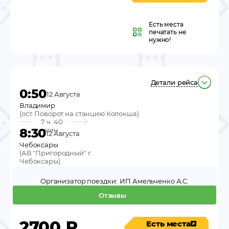
Есть места
печатать не
нужно!
Детали рейса
0:50
12 Августа
Владимир
(
ост. Поворот на станцию Колокша
)
7 ч. 40
8:30
мин.
12 Августа
Чебоксары
(
АВ "Пригородный" г.
Чебоксары
)
Организатор поездки:
ИП Амельченко А.С.
Отзывы
2700
₽
Есть места