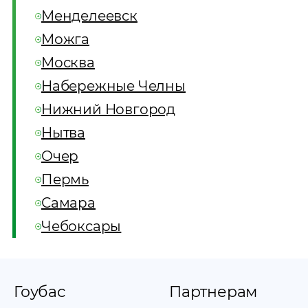
Менделеевск
Можга
Москва
Набережные Челны
Нижний Новгород
Нытва
Очер
Пермь
Самара
Чебоксары
Гоубас
Партнерам