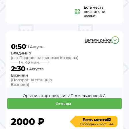
Есть места
печатать не
нужно!
Детали рейса
0:50
11 Августа
Владимир
(
ост. Поворот на станцию Колокша
)
1 ч. 40 мин.
2:30
11 Августа
Вязники
(
Поворот на станцию
Вязники
)
Организатор поездки:
ИП Амельченко А.С.
Отзывы
2000
₽
Есть места
Свободных мест - 44