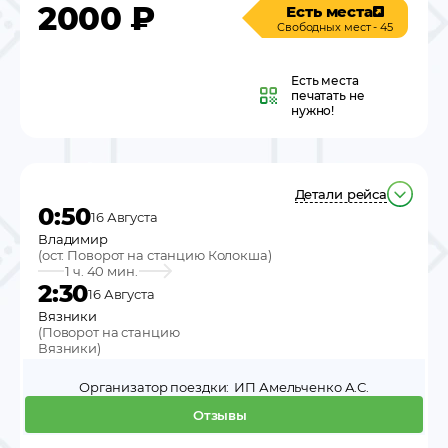
2000
₽
Есть места
Свободных мест - 45
Есть места
печатать не
нужно!
Детали рейса
0:50
16 Августа
Владимир
(
ост. Поворот на станцию Колокша
)
1 ч. 40 мин.
2:30
16 Августа
Вязники
(
Поворот на станцию
Вязники
)
Организатор поездки:
ИП Амельченко А.С.
Отзывы