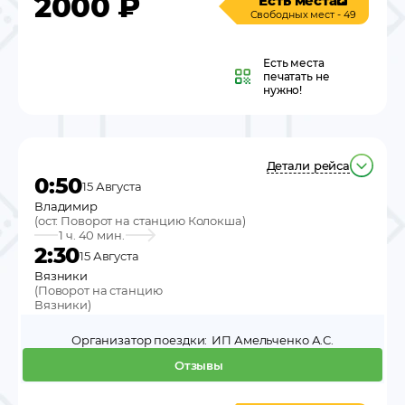
2000
₽
Есть места
Свободных мест - 49
Есть места
печатать не
нужно!
Детали рейса
0:50
15 Августа
Владимир
(
ост. Поворот на станцию Колокша
)
1 ч. 40 мин.
2:30
15 Августа
Вязники
(
Поворот на станцию
Вязники
)
Организатор поездки:
ИП Амельченко А.С.
Отзывы