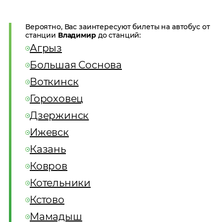
Вероятно, Вас заинтересуют билеты на автобус от
станции
Владимир
до станций:
Агрыз
Большая Соснова
Воткинск
Гороховец
Дзержинск
Ижевск
Казань
Ковров
Котельники
Кстово
Мамадыш