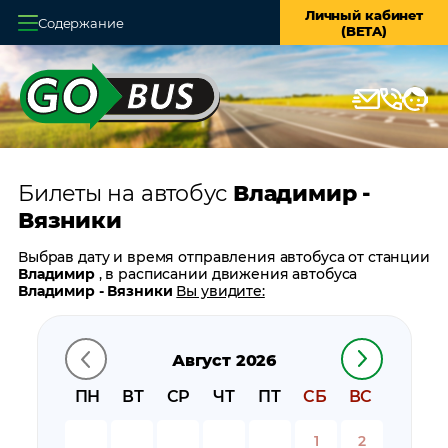
Личный кабинет
Содержание
(BETA)
Главная
О системе
Кассы
Билеты на автобус
Владимир -
Оплата и доставка
Вязники
Возврат билетов
Выбрав дату и время отправления автобуса от станции
Владимир
, в расписании движения автобуса
Заказ автобуса
Владимир - Вязники
Вы увидите:
время отправления
Контакты
время прибытия
Август 2026
время в пути
цену билета
ПН
ВТ
СР
ЧТ
ПТ
СБ
ВС
билеты в обратном направлении:
Вязники -
Владимир
1
2