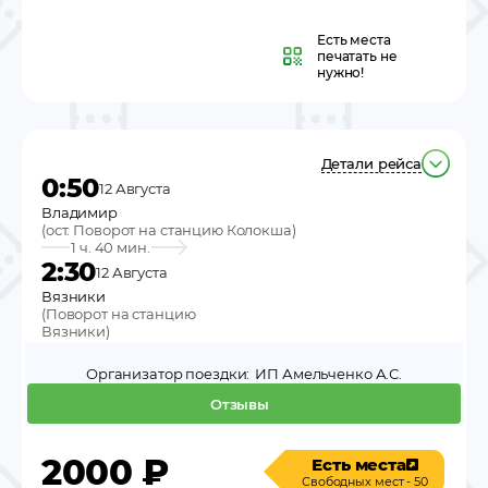
Есть места
печатать не
нужно!
Детали рейса
0:50
12 Августа
Владимир
(
ост. Поворот на станцию Колокша
)
1 ч. 40 мин.
2:30
12 Августа
Вязники
(
Поворот на станцию
Вязники
)
Организатор поездки:
ИП Амельченко А.С.
Отзывы
2000
₽
Есть места
Свободных мест - 50