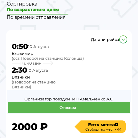
Сортировка
По возрастанию цены
По времени отправления
Детали рейса
0:50
10 Августа
Владимир
(
ост. Поворот на станцию Колокша
)
1 ч. 40 мин.
2:30
10 Августа
Вязники
(
Поворот на станцию
Вязники
)
Организатор поездки:
ИП Амельченко А.С.
Отзывы
2000
₽
Есть места
Свободных мест - 44