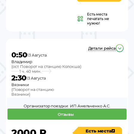
Есть места
печатать не
нужно!
Детали рейса
0:50
13 Августа
Владимир
(
ост. Поворот на станцию Колокша
)
1 ч. 40 мин.
2:30
13 Августа
Вязники
(
Поворот на станцию
Вязники
)
Организатор поездки:
ИП Амельченко А.С.
Отзывы
2000
₽
Есть места