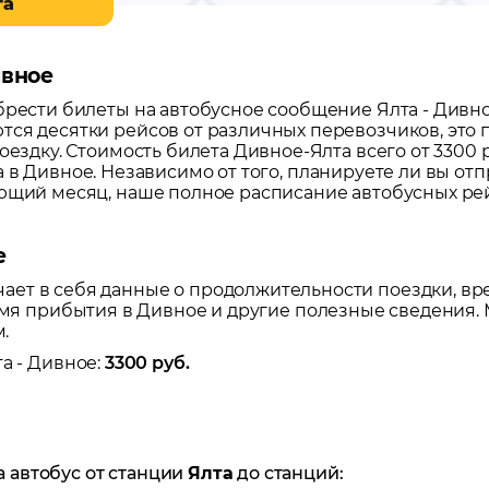
та
ивное
обрести билеты на автобусное сообщение
Ялта
-
Дивн
тся десятки рейсов от различных перевозчиков, это
оездку.
Стоимость билета Дивное-Ялта всего от 3300 
а
в
Дивное
. Независимо от того, планируете ли вы от
ующий месяц, наше полное расписание автобусных ре
е
ет в себя данные о продолжительности поездки, вр
ремя прибытия в
Дивное
и другие полезные сведения. 
.
та
-
Дивное
:
3300
руб.
а автобус от станции
Ялта
до станций: