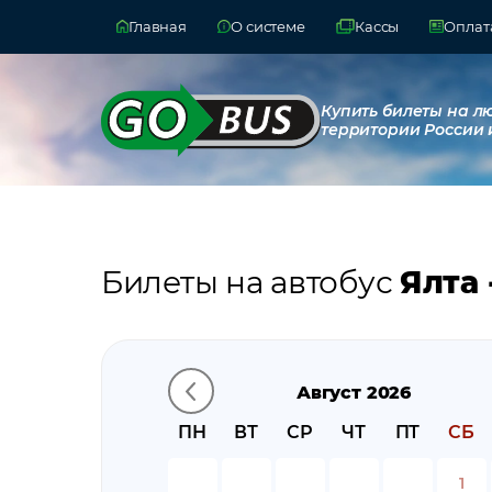
Главная
О системе
Кассы
Оплата
Купить билеты на л
территории России 
Билеты на автобус
Ялта 
Август 2026
ПН
ВТ
СР
ЧТ
ПТ
СБ
1