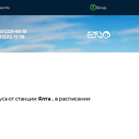
акты
Вход
20)229-66-55
73)212-17-78
уса от станции
Ялта
, в расписании