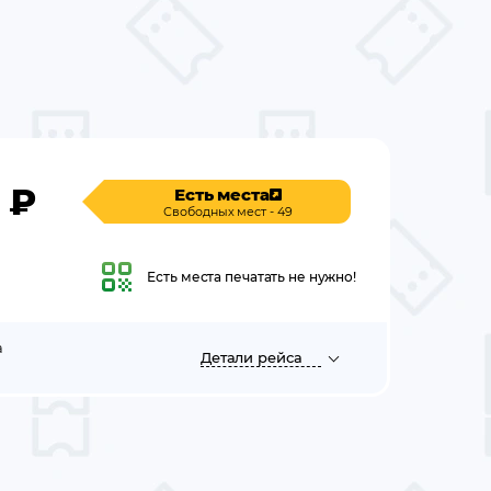
₽
Есть места
Свободных мест - 49
Есть места
печатать не нужно!
а
Детали
рейса