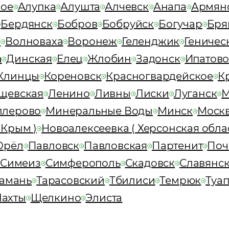
кое
Алупка
Алушта
Алчевск
Анапа
Армян
Бердянск
Бобров
Бобруйск
Богучар
Бря
з
Волноваха
Воронеж
Геленджик
Геничес
а
Динская
Елец
Жлобин
Задонск
Ипатов
Клинцы
Кореновск
Красногвардейское
К
щевская
Ленино
Ливны
Лиски
Луганск
М
лерово
Минеральные Воды
Минск
Моск
 Крым )
Новоалексеевка ( Херсонская облас
Орёл
Павловск
Павловская
Партенит
Поч
Симеиз
Симферополь
Скадовск
Славянск
амань
Тарасовский
Тбилиси
Темрюк
Туа
ахты
Щелкино
Элиста