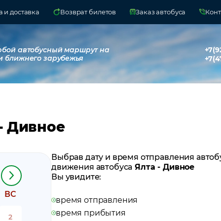
 и доставка
Возврат билетов
Заказ автобуса
Конт
юбой автобусный маршрут на
+7(9
и ближнего зарубежья
+7(4
- Дивное
Выбрав дату и время отправления автоб
движения автобуса
Ялта - Дивное
Вы увидите:
ВС
время отправления
время прибытия
2