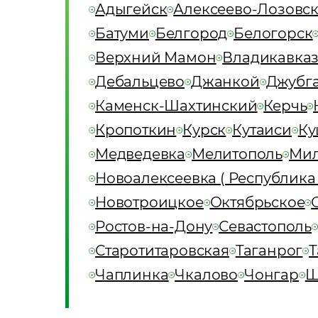
Адыгейск
Алексеево-Лозовс
Батуми
Белгород
Белогорск
Верхний Мамон
Владикавка
Дебальцево
Джанкой
Джубг
Каменск-Шахтинский
Керчь
Кропоткин
Курск
Кутаиси
Ку
Медведевка
Мелитополь
Мил
Новоалексеевка ( Республика
Новотроицкое
Октябрьское
Ростов-на-Дону
Севастополь
Старотитаровская
Таганрог
Т
Чаплинка
Чкалово
Чонгар
Ш