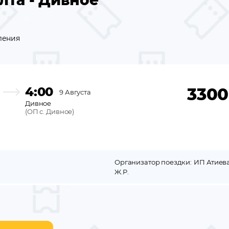
лта - Дивное
ления
4:00
3300
9 Августа
Дивное
(
ОП с. Дивное
)
Организатор поездки:
ИП Атиев
Ж.Р.