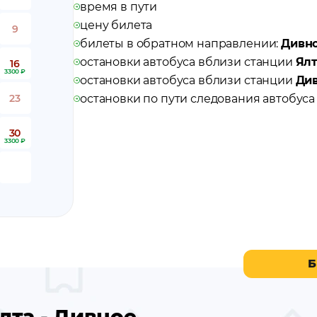
время в пути
цену билета
9
билеты в обратном направлении:
Дивно
остановки автобуса вблизи станции
Ял
16
3300 ₽
остановки автобуса вблизи станции
Ди
23
остановки по пути следования автобус
30
3300 ₽
Б