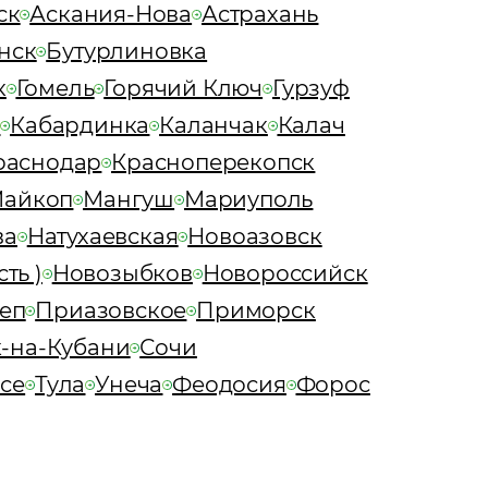
ск
Аскания-Нова
Астрахань
нск
Бутурлиновка
к
Гомель
Горячий Ключ
Гурзуф
о
Кабардинка
Каланчак
Калач
раснодар
Красноперекопск
айкоп
Мангуш
Мариуполь
ва
Натухаевская
Новоазовск
ть )
Новозыбков
Новороссийск
еп
Приазовское
Приморск
-на-Кубани
Сочи
псе
Тула
Унеча
Феодосия
Форос