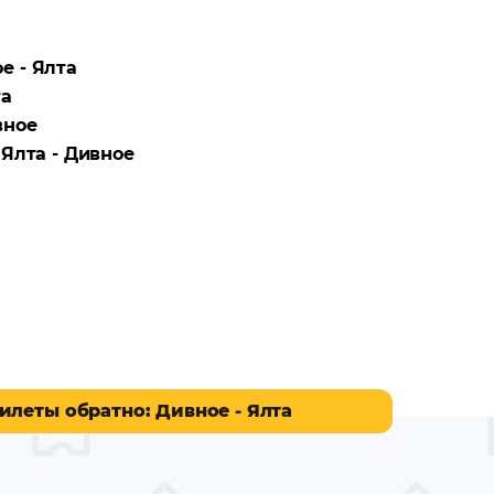
е - Ялта
та
вное
а
Ялта - Дивное
илеты обратно
: Дивное - Ялта