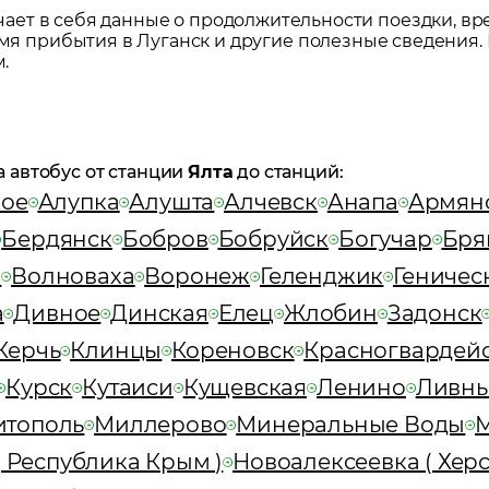
ет в себя данные о продолжительности поездки, вр
ремя прибытия в
Луганск
и другие полезные сведения.
.
а автобус от станции
Ялта
до станций:
кое
Алупка
Алушта
Алчевск
Анапа
Армян
Бердянск
Бобров
Бобруйск
Богучар
Бря
з
Волноваха
Воронеж
Геленджик
Геничес
а
Дивное
Динская
Елец
Жлобин
Задонск
Керчь
Клинцы
Кореновск
Красногвардей
Курск
Кутаиси
Кущевская
Ленино
Ливн
итополь
Миллерово
Минеральные Воды
 Республика Крым )
Новоалексеевка ( Херс