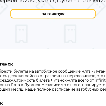
ормой поиска, указав другое направлени
на главную
уганск
обрести билеты на автобусное сообщение
Ялта
-
Луган
тся десятки рейсов от различных перевозчиков, это
оездку.
Стоимость билета Луганск-Ялта всего от Infinit
сов из
Ялта
в
Луганск
. Независимо от того, планируете
ующий месяц, наше полное расписание автобусных ре
ск