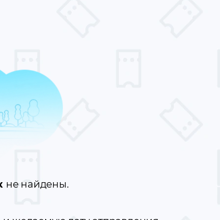
ск
не найдены.