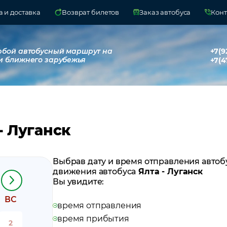
 и доставка
Возврат билетов
Заказ автобуса
Конт
юбой автобусный маршрут на
+7(9
и ближнего зарубежья
+7(4
- Луганск
Выбрав дату и время отправления автоб
движения автобуса
Ялта - Луганск
Вы увидите:
ВС
время отправления
время прибытия
2