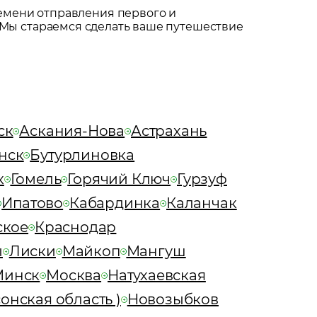
емени отправления первого и
 Мы стараемся сделать ваше путешествие
ск
Аскания-Нова
Астрахань
нск
Бутурлиновка
к
Гомель
Горячий Ключ
Гурзуф
Ипатово
Кабардинка
Каланчак
ское
Краснодар
ы
Лиски
Майкоп
Мангуш
Минск
Москва
Натухаевская
онская область )
Новозыбков