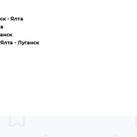
ск - Ялта
та
анск
а
Ялта - Луганск