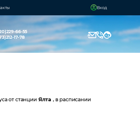
акты
Вход
20)229-66-55
73)212-17-78
уса от станции
Ялта
, в расписании