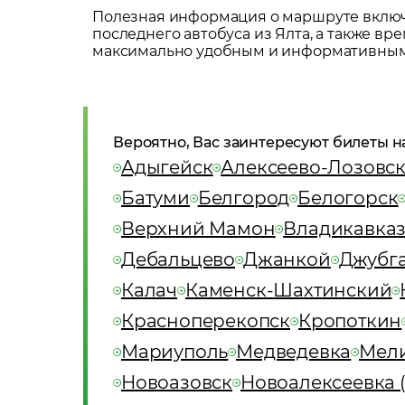
Полезная информация о маршруте включа
последнего автобуса из
Ялта
, а также в
максимально удобным и информативным
Вероятно, Вас заинтересуют билеты н
Адыгейск
Алексеево-Лозовс
Батуми
Белгород
Белогорск
Верхний Мамон
Владикавка
Дебальцево
Джанкой
Джубг
Калач
Каменск-Шахтинский
Красноперекопск
Кропоткин
Мариуполь
Медведевка
Мел
Новоазовск
Новоалексеевка (