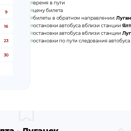
время в пути
цену билета
9
билеты в обратном направлении:
Луган
остановки автобуса вблизи станции
Ял
16
остановки автобуса вблизи станции
Луг
23
остановки по пути следования автобус
30