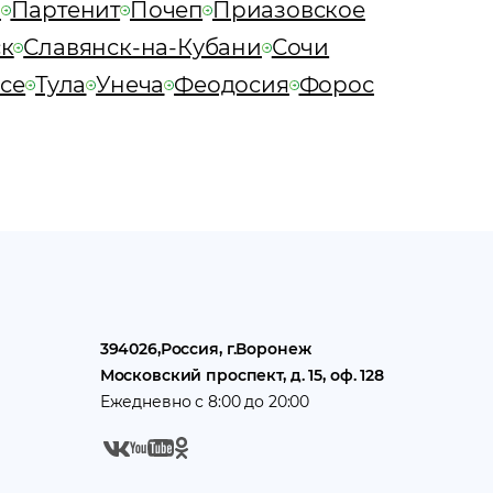
я
Партенит
Почеп
Приазовское
ск
Славянск-на-Кубани
Сочи
псе
Тула
Унеча
Феодосия
Форос
394026
,
Россия
, г.
Воронеж
Московский проспект, д. 15, оф. 128
Ежедневно с 8:00 до 20:00