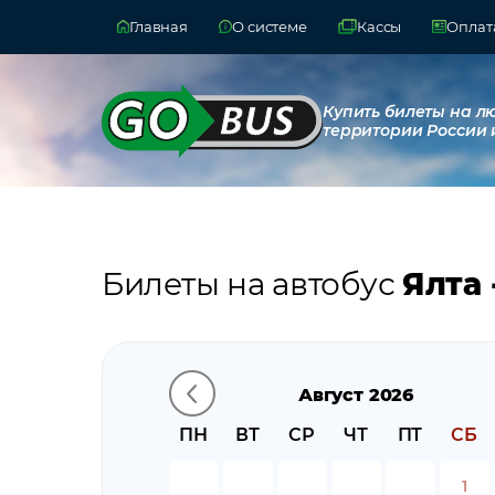
Главная
О системе
Кассы
Оплата
Купить билеты на л
территории России 
Билеты на автобус
Ялта 
Август 2026
ПН
ВТ
СР
ЧТ
ПТ
СБ
1