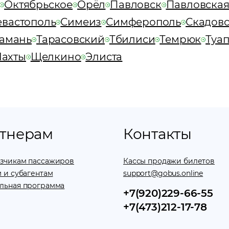
Октябрьское
Орёл
Павловск
Павловска
евастополь
Симеиз
Симферополь
Скадов
амань
Тарасовский
Тбилиси
Темрюк
Туа
ахты
Щелкино
Элиста
тнерам
Контакты
зчикам пассажиров
Кассы продажи билетов
 и субагентам
support@gobus.online
льная программа
+7(920)229-66-55
+7(473)212-17-78