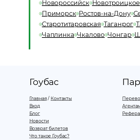
Новороссийск
Новотроицкое
Приморск
Ростов-на-Дону
С
Старотитаровская
Таганрог
Т
Чаплинка
Чкалово
Чонгар
Ш
Гоубас
Пар
Главная
/
Контакты
Перево
Вход
Агентам
Блог
Рефера
Новости
Возврат билетов
Что такое Гоубас?