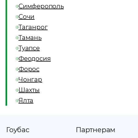
Симферополь
Сочи
Таганрог
Тамань
Туапсе
Феодосия
Форос
Чонгар
Шахты
Ялта
Гоубас
Партнерам