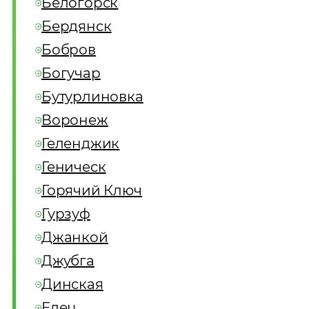
Белогорск
Бердянск
Бобров
Богучар
Бутурлиновка
Воронеж
Геленджик
Геническ
Горячий Ключ
Гурзуф
Джанкой
Джубга
Динская
Елец