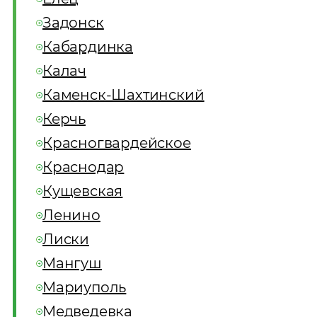
Задонск
Кабардинка
Калач
Каменск-Шахтинский
Керчь
Красногвардейское
Краснодар
Кущевская
Ленино
Лиски
Мангуш
Мариуполь
Медведевка