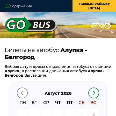
Личный кабинет
Содержание
(BETA)
Главная
О системе
Кассы
Билеты на автобус
Алупка -
Оплата и доставка
Белгород
Возврат билетов
Выбрав дату и время отправления автобуса от станции
Алупка
, в расписании движения автобуса
Алупка -
Заказ автобуса
Белгород
Вы увидите:
время отправления
Контакты
время прибытия
Август 2026
время в пути
цену билета
ПН
ВТ
СР
ЧТ
ПТ
СБ
ВС
билеты в обратном направлении:
Белгород - Алупка
остановки автобуса вблизи станции
Алупка
1
2