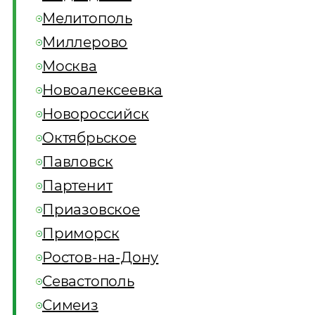
Мелитополь
Миллерово
Москва
Новоалексеевка
Новороссийск
Октябрьское
Павловск
Партенит
Приазовское
Приморск
Ростов-на-Дону
Севастополь
Симеиз