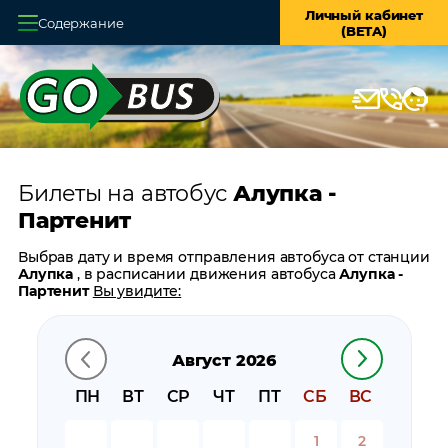
Личный кабинет
Содержание
(BETA)
Главная
О системе
Кассы
Билеты на автобус
Алупка -
Оплата и доставка
Партенит
Возврат билетов
Выбрав дату и время отправления автобуса от станции
Алупка
, в расписании движения автобуса
Алупка -
Заказ автобуса
Партенит
Вы увидите:
время отправления
Контакты
время прибытия
Август 2026
время в пути
цену билета
ПН
ВТ
СР
ЧТ
ПТ
СБ
ВС
билеты в обратном направлении:
Партенит - Алупка
остановки автобуса вблизи станции
Алупка
1
2