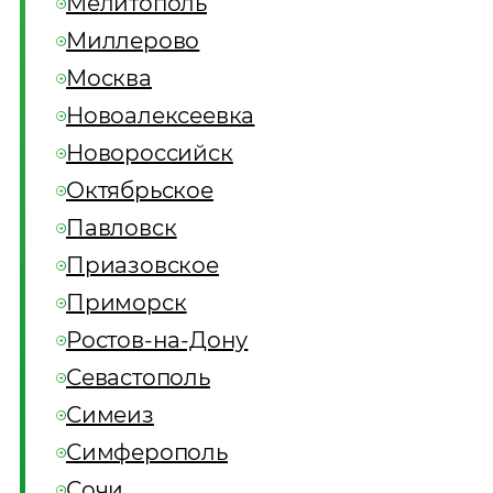
Мелитополь
Миллерово
Москва
Новоалексеевка
Новороссийск
Октябрьское
Павловск
Приазовское
Приморск
Ростов-на-Дону
Севастополь
Симеиз
Симферополь
Сочи