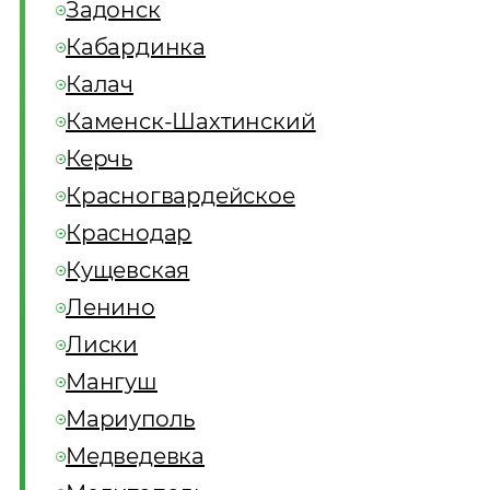
Задонск
Кабардинка
Калач
Каменск-Шахтинский
Керчь
Красногвардейское
Краснодар
Кущевская
Ленино
Лиски
Мангуш
Мариуполь
Медведевка