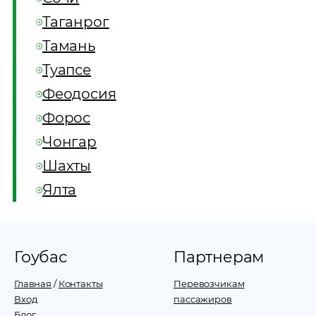
Таганрог
Тамань
Туапсе
Феодосия
Форос
Чонгар
Шахты
Ялта
Гоубас
Партнерам
Главная
/
Контакты
Перевозчикам
Вход
пассажиров
Блог