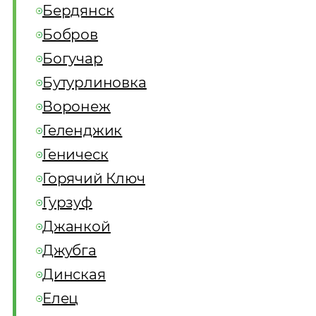
Бердянск
Бобров
Богучар
Бутурлиновка
Воронеж
Геленджик
Геническ
Горячий Ключ
Гурзуф
Джанкой
Джубга
Динская
Елец