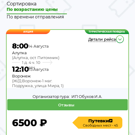
Сортировка
По возрастанию цены
По времени отправления
АКЦИЯ
ТУРИСТИЧЕСКАЯ ПОЕЗДКА
Детали рейса
8:00
14 Августа
Алупка
(
Алупка, ост. Питомник
)
1 д. 4 ч. 10
12:10
мин.
15 Августа
Воронеж
(
Ж/Д Воронеж-1 маг.
Подружка, улица Мира, 1
)
Организатор тура:
ИП Обухов И.А.
Отзывы
6500
₽
Путевки
Свободных мест - 45