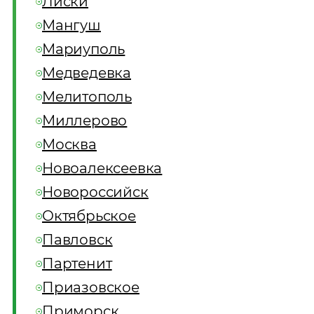
Лиски
Мангуш
Мариуполь
Медведевка
Мелитополь
Миллерово
Москва
Новоалексеевка
Новороссийск
Октябрьское
Павловск
Партенит
Приазовское
Приморск