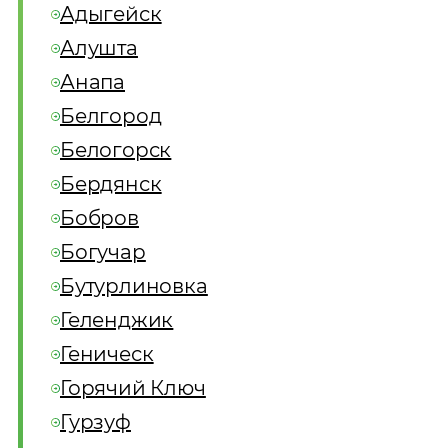
Адыгейск
Алушта
Анапа
Белгород
Белогорск
Бердянск
Бобров
Богучар
Бутурлиновка
Геленджик
Геническ
Горячий Ключ
Гурзуф