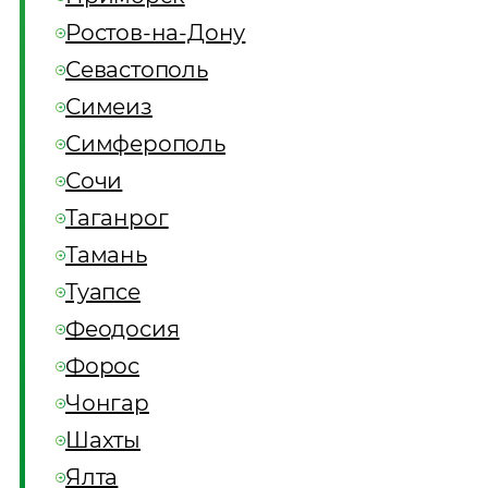
Ростов-на-Дону
Севастополь
Симеиз
Симферополь
Сочи
Таганрог
Тамань
Туапсе
Феодосия
Форос
Чонгар
Шахты
Ялта