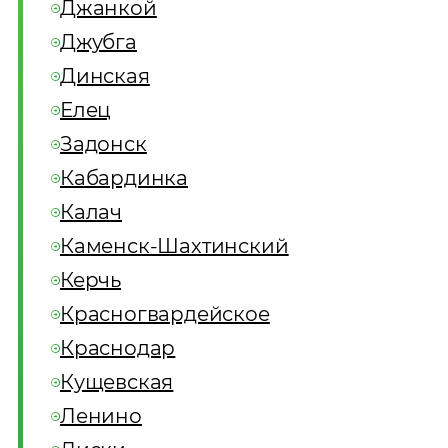
Джанкой
Джубга
Динская
Елец
Задонск
Кабардинка
Калач
Каменск-Шахтинский
Керчь
Красногвардейское
Краснодар
Кущевская
Ленино