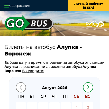
Личный кабинет
Содержание
(BETA)
Главная
О системе
Кассы
Билеты на автобус
Алупка -
Оплата и доставка
Воронеж
Возврат билетов
Выбрав дату и время отправления автобуса от станции
Алупка
, в расписании движения автобуса
Алупка -
Заказ автобуса
Воронеж
Вы увидите:
время отправления
Контакты
время прибытия
Август 2026
время в пути
цену билета
ПН
ВТ
СР
ЧТ
ПТ
СБ
ВС
билеты в обратном направлении:
Воронеж - Алупка
остановки автобуса вблизи станции
Алупка
1
2